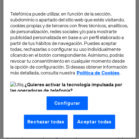
Telefónica puede utilizar, en función de la sección,
subdominio o apartado del sitio web que estés visitando,
cookies propias y de terceros con fines técnicos, analíticos,
de personalización, redes sociales y/o para mostrarte
7 herramientas europeas para
publicidad personalizada en base a un perfil elaborado a
partir de tus hábitos de navegación. Puedes aceptar
administrar contraseñas
todas, rechazarlas o configurar su uso individualmente
Los propios dispositivos o buscadores hacen esta
clicando en el botón correspondiente. Asimismo, podrás
revocar tu consentimiento en cualquier momento desde
tarea de guardar y autocompletar contraseñas. Sin
la opción de configuración. Si deseas obtener información
embargo, si queremos
aumentar nuestra seguridad
y
más detallada, consulta nuestra
Política de Cookies
.
tener nuestras
contraseñas bien respaldadas
¿Quieres activar la tecnología impulsada por
podemos hacerlo con las siguientes herramientas. La
las operadoras de telefonía?
mayoría comparten las mismas funciones, pero las
Nosotros, Telefónica S.A., utilizamos la tecnología Utiq para
tarifas varían y algunas están
orientadas al trabajo y
Configurar
realizar nuestras acciones de marketing digital o análisis
otras al uso personal
.
(como se describe en este aviso de consentimiento)
basadas en tu navegación en nuestra(s) web(s)
listadas
aquí
(solo cuando utilizas una
conexión a
Rechazar todas
Aceptar todas
Algo que conviene recalcar, aunque sea obvio, es que
internet habilitada
, proporcionada por una de las
operadoras de telefonía participantes, y otorgas tu
estas aplicaciones necesita su propia contraseña. Se
consentimiento en cada página web).