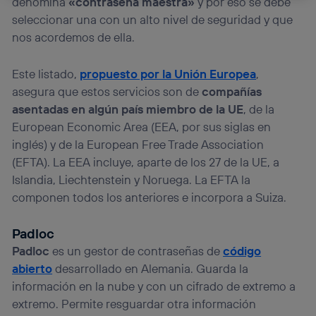
denomina
«contraseña maestra»
y por eso se debe
La tecnología Utiq está diseñada con la privacidad como
seleccionar una con un alto nivel de seguridad y que
prioridad ofreciéndote elección y control.
nos acordemos de ella.
La tecnología utiliza un identificador cifrado creado por tu
operadora de telefonía
, utilizando tu dirección IP y otra
información de la cuenta de cliente de
Este listado,
propuesto por la Unión Europea
,
telecomunicaciones vinculada a la conexión que utilizas
asegura que estos servicios son de
compañías
(p. ej., número de teléfono móvil).
asentadas en algún país miembro de la UE
, de la
Este identificador se asigna a la conexión de internet, por
European Economic Area (EEA, por sus siglas en
lo que cualquier persona que conecte su dispositivo y
consienta el uso de la tecnología recibirá el mismo
inglés) y de la European Free Trade Association
identificador. Típicamente:
(EFTA). La EEA incluye, aparte de los 27 de la UE, a
Si utilizas una
conexión de banda ancha
(p. ej., Wi-Fi),
Islandia, Liechtenstein y Noruega. La EFTA la
el marketing o análisis se realizará en función de las
componen todos los anteriores e incorpora a Suiza.
actividades de navegación de los miembros del hogar
que hayan dado su consentimiento.
Padloc
Si utilizas
datos móviles
, el marketing será más
personalizado, ya que se basará únicamente en la
Padloc
es un gestor de contraseñas de
código
navegación del usuario del móvil.
abierto
desarrollado en Alemania. Guarda la
Puedes gestionar los consentimientos Utiq seleccionando
información en la nube y con un cifrado de extremo a
“Administrar Utiq” en la parte inferior de esta página web o
extremo. Permite resguardar otra información
visitando el
portal de privacidad de Utiq