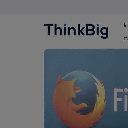
I
Blogthinkbig.com
#