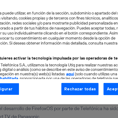
a puede utilizar, en función de la sección, subdominio o apartado del 
 visitando, cookies propias y de terceros con fines técnicos, analíticos
zación, redes sociales y/o para mostrarte publicidad personalizada e
aborado a partir de tus hábitos de navegación. Puedes aceptar todas, 
r su uso individualmente clicando en el botón correspondiente. Asi
evocar tu consentimiento en cualquier momento desde la opción de
ción. Si deseas obtener información más detallada, consulta nuestra
TAL
3 min
c adapta para sus smar
uieres activar la tecnología impulsada por las operadoras de te
 Telefónica S.A., utilizamos la tecnología Utiq para realizar nuestras a
lo de FirefoxOS de Telef
 digital o análisis (como se describe en este aviso de consentimient
egación en nuestra(s) web(s) listadas
aquí
(solo cuando utilizas una
 habilitada
, proporcionada por una de las operadoras de telefonía par
tu consentimiento en cada página web).
igurar
Rechazar todas
Acept
ogía Utiq está diseñada con la privacidad como prioridad ofreciéndot
ogía utiliza un identificador cifrado creado por tu
operadora de tele
o tu dirección IP y otra información de la cuenta de cliente de telec
el desarrollo de FirefoxOS por parte de Telefónica ha sid
 a la conexión que utilizas (p. ej., número de teléfono móvil).
art TV de Panasonic