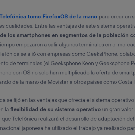
tificador se asigna a la conexión de internet, por lo que cualquier pe
u dispositivo y consienta el uso de la tecnología recibirá el mismo iden
nte:
Telefónica tomo FirefoxOS de la mano
para crear un 
izas una
conexión de banda ancha
(p. ej., Wi-Fi), el marketing o análi
s cualidades. Entre las ventajas de este sistema operativ
ará en función de las actividades de navegación de los miembros del
dado su consentimiento.
a de los smartphones en segmentos de la población 
izas
datos móviles
, el marketing será más personalizado, ya que se ba
tiempo empezaron a salir algunos terminales en el merca
ente en la navegación del usuario del móvil.
Telefónica se alió con empresas como GeeksPhone, colab
stionar los consentimientos Utiq seleccionando “Administrar Utiq” e
de esta página web o visitando el
portal de privacidad de Utiq (“c
iento de terminales (el Geeksphone Keon y Geeksphone P
información, consulta la
política de privacidad de Utiq
.
hone con OS no solo han multiplicado la oferta de smar
gando de la mano de Movistar a otros países como Costa 
ca se fijó en las ventajas que ofrecía el sistema operativo
en la
flexibilidad de su sistema operativo
un gran valor 
que Telefónica realizará el desarrollo de adaptación del
inacional japonesa ha utilizado el trabajo ya realizado p