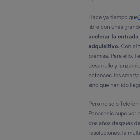
Este iden
conecte s
Típicame
Hace ya tiempo que
Si util
libre con unas grande
realiz
hayan 
acelerar la entrad
Si util
adquisitivo.
Con el 
únicam
premisa. Para ello, 
Puedes ge
inferior 
desarrollo y lanzam
Para más 
entonces, los smartp
sino que han ido lle
Pero no solo Telefóni
Panasonic supo ver 
dos años después de 
resoluciones, la mult