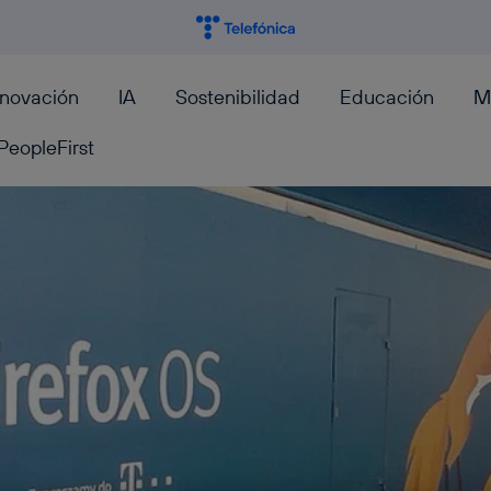
nnovación
IA
Sostenibilidad
Educación
M
PeopleFirst