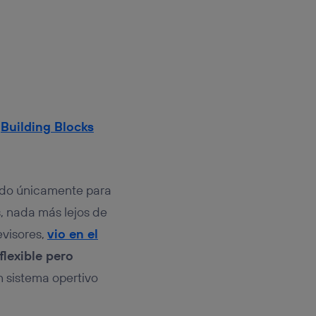
s
Building Blocks
hado únicamente para
s, nada más lejos de
evisores,
vio en el
flexible pero
n sistema opertivo