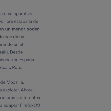
rsona que
tificador.
sistema operativo
sis se
o libre estaba la de
 hogar que
con un menor poder
sará
do con dicha
orando en el
n la parte
onsenthub”)
.
eak). Desde
tphones en España
Rica o Perú.
 de Modzilla.
a explotar. Ahora,
 sistema a diferentes
ara adaptar FirefoxOS