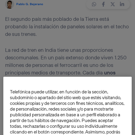
Pablo G. Bejerano
El segundo país más poblado de la Tierra está
probando la instalación de paneles solares en el techo
de sus trenes.
La red de tren en India tiene unas proporciones
descomunales. En un país extenso donde viven 1.250
millones de personas el ferrocarril es uno de los
principales medios de transporte. Cada día
unos
12.000 trenes llevan a más de 23 millones de
viajeros
. Esto hace que la compañía estatal Indian
Telefónica puede utilizar, en función de la sección,
Railways necesite 3.000 millones de litros de diésel
subdominio o apartado del sitio web que estés visitando,
para operar cada año (con cifras de 2012), lo que
cookies propias y de terceros con fines técnicos, analíticos,
de personalización, redes sociales y/o para mostrarte
supone el abultado gasto de alrededor de 4.700
publicidad personalizada en base a un perfil elaborado a
millones de dólares.
partir de tus hábitos de navegación. Puedes aceptar
todas, rechazarlas o configurar su uso individualmente
clicando en el botón correspondiente. Asimismo, podrás
Ni que decir tiene el gobierno indio quiere aligerar