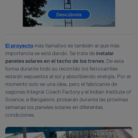
consienta el uso de la tecnología recibirá el mismo
identificador. Típicamente:
Si utilizas una
conexión de banda ancha
(p. ej., Wi-Fi),
el marketing o análisis se realizará en función de las
actividades de navegación de los miembros del hogar
que hayan dado su consentimiento.
Si utilizas
datos móviles
, el marketing será más
El proyecto
más llamativo es también al que más
personalizado, ya que se basará únicamente en la
importancia se está dando. Se trata de
instalar
navegación del usuario del móvil.
paneles solares en el techo de los trenes
. De esta
Puedes gestionar los consentimientos Utiq seleccionando
forma durante todo su recorrido los ferrocarriles
“Administrar Utiq” en la parte inferior de esta página web o
estarán expuestos al sol y absorbiendo energía. Por el
visitando el
portal de privacidad de Utiq
(“consenthub”)
. Para más información, consulta
momento solo es una idea, pero el fabricante de
la
política de privacidad de Utiq
.
vagones Integral Coach Factory y el Indian Institute of
Science, e Bangalore, probarán durante las próximas
semanas los paneles solares en diferentes
condiciones.