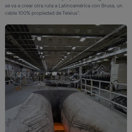
se va a crear otra ruta a Latinoamérica con Brusa, un
Este identificador se asigna a la conexión de internet, por
lo que cualquier persona que conecte su dispositivo y
cable 100% propiedad de Telxius”.
consienta el uso de la tecnología recibirá el mismo
identificador. Típicamente:
Si utilizas una
conexión de banda ancha
(p. ej., Wi-Fi),
el marketing o análisis se realizará en función de las
actividades de navegación de los miembros del hogar
que hayan dado su consentimiento.
Si utilizas
datos móviles
, el marketing será más
personalizado, ya que se basará únicamente en la
navegación del usuario del móvil.
Puedes gestionar los consentimientos Utiq seleccionando
“Administrar Utiq” en la parte inferior de esta página web o
visitando el
portal de privacidad de Utiq
(“consenthub”)
. Para más información, consulta
la
política de privacidad de Utiq
.