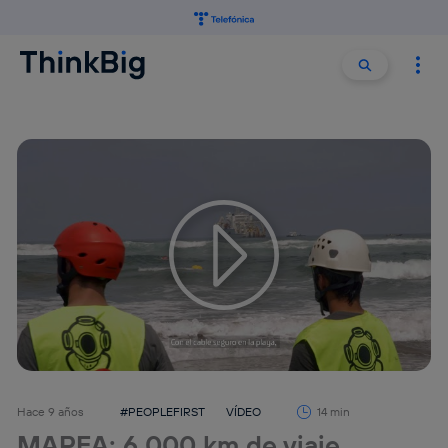
Buscar:
Buscar
Tu configuración de cookies no permite la visualización de
este contenido
Configurar cookies
Hace 9 años
#PEOPLEFIRST
VÍDEO
14 min
MAREA: 6.000 km de viaje