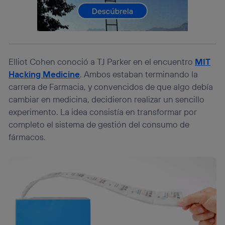
consienta el uso de la tecnología recibirá el mismo
identificador. Típicamente:
Si utilizas una
conexión de banda ancha
(p. ej., Wi-Fi),
el marketing o análisis se realizará en función de las
actividades de navegación de los miembros del hogar
que hayan dado su consentimiento.
Elliot Cohen conoció a TJ Parker en el encuentro
MIT
Si utilizas
datos móviles
, el marketing será más
Hacking Medicine
. Ambos estaban terminando la
personalizado, ya que se basará únicamente en la
carrera de Farmacia, y convencidos de que algo debía
navegación del usuario del móvil.
cambiar en medicina, decidieron realizar un sencillo
Puedes gestionar los consentimientos Utiq seleccionando
experimento. La idea consistía en transformar por
“Administrar Utiq” en la parte inferior de esta página web o
visitando el
portal de privacidad de Utiq
completo el sistema de gestión del consumo de
(“consenthub”)
. Para más información, consulta
fármacos.
la
política de privacidad de Utiq
.