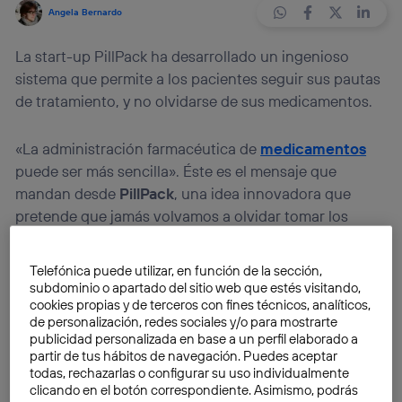
Angela Bernardo
La start-up PillPack ha desarrollado un ingenioso
sistema que permite a los pacientes seguir sus pautas
de tratamiento, y no olvidarse de sus medicamentos.
«La administración farmacéutica de
medicamentos
puede ser más sencilla». Éste es el mensaje que
mandan desde
PillPack
, una idea innovadora que
pretende que jamás volvamos a olvidar tomar los
fármacos que nos prescriba el médico. Y es que según
estudios de la Clínica Mayo, el
70% de los
Telefónica puede utilizar, en función de la sección,
norteamericanos
deben recibir al menos un
subdominio o apartado del sitio web que estés visitando,
medicamento al día para el cuidado de su salud.
cookies propias y de terceros con fines técnicos, analíticos,
de personalización, redes sociales y/o para mostrarte
publicidad personalizada en base a un perfil elaborado a
Nuestro especialista normalmente nos prescribe unos
partir de tus hábitos de navegación. Puedes aceptar
todas, rechazarlas o configurar su uso individualmente
determinados fármacos, que pueden ser de uso
clicando en el botón correspondiente. Asimismo, podrás
crónico o temporal, y que deberemos tomar con unas