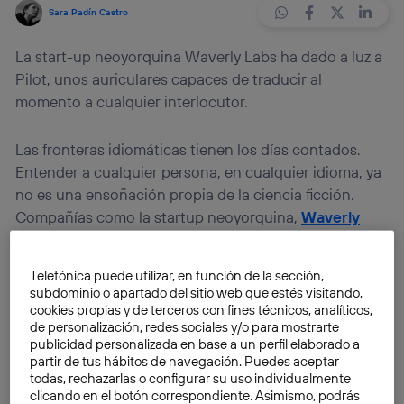
Sara Padín Castro
La start-up neoyorquina Waverly Labs ha dado a luz a
Pilot, unos auriculares capaces de traducir al
momento a cualquier interlocutor.
Las fronteras idiomáticas tienen los días contados.
Entender a cualquier persona, en cualquier idioma, ya
no es una ensoñación propia de la ciencia ficción.
Compañías como la startup neoyorquina,
Waverly
Labs
, han hecho posible conversaciones con
interlocutores de cualquier parte del mundo. Para ello,
Telefónica puede utilizar, en función de la sección,
han construido dispositivos como
Pilot
, unos
subdominio o apartado del sitio web que estés visitando,
auriculares que pueden traducir simultáneamente una
cookies propias y de terceros con fines técnicos, analíticos,
de personalización, redes sociales y/o para mostrarte
conversación con la ayuda de un smartphone.
publicidad personalizada en base a un perfil elaborado a
partir de tus hábitos de navegación. Puedes aceptar
Capaz de traducir más de quince idiomas diferentes,
todas, rechazarlas o configurar su uso individualmente
clicando en el botón correspondiente. Asimismo, podrás
esta nueva aplicación de inteligencia artificial utiliza,