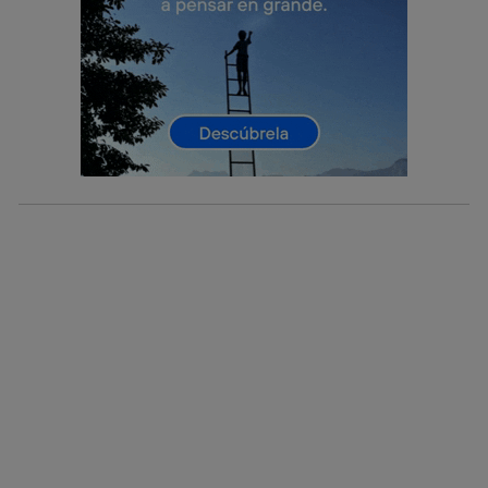
consienta el uso de la tecnología recibirá el mismo
identificador. Típicamente:
Si utilizas una
conexión de banda ancha
(p. ej., Wi-Fi),
el marketing o análisis se realizará en función de las
actividades de navegación de los miembros del hogar
que hayan dado su consentimiento.
Si utilizas
datos móviles
, el marketing será más
personalizado, ya que se basará únicamente en la
navegación del usuario del móvil.
Puedes gestionar los consentimientos Utiq seleccionando
“Administrar Utiq” en la parte inferior de esta página web o
visitando el
portal de privacidad de Utiq
(“consenthub”)
. Para más información, consulta
la
política de privacidad de Utiq
.