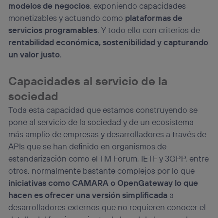
modelos de negocios
, exponiendo capacidades
información de la cuenta de cliente de
monetizables y actuando como
plataformas de
telecomunicaciones vinculada a la conexión que utilizas
(p. ej., número de teléfono móvil).
servicios programables
. Y todo ello con criterios de
Este identificador se asigna a la conexión de internet, por
rentabilidad económica, sostenibilidad y capturando
lo que cualquier persona que conecte su dispositivo y
un valor justo
.
consienta el uso de la tecnología recibirá el mismo
identificador. Típicamente:
Capacidades al servicio de la
Si utilizas una
conexión de banda ancha
(p. ej., Wi-Fi),
el marketing o análisis se realizará en función de las
sociedad
actividades de navegación de los miembros del hogar
que hayan dado su consentimiento.
Toda esta capacidad que estamos construyendo se
Si utilizas
datos móviles
, el marketing será más
pone al servicio de la sociedad y de un ecosistema
personalizado, ya que se basará únicamente en la
más amplio de empresas y desarrolladores a través de
navegación del usuario del móvil.
APIs que se han definido en organismos de
Puedes gestionar los consentimientos Utiq seleccionando
estandarización como el TM Forum, IETF y 3GPP, entre
“Administrar Utiq” en la parte inferior de esta página web o
otros, normalmente bastante complejos por lo que
visitando el
portal de privacidad de Utiq
(“consenthub”)
. Para más información, consulta
iniciativas como CAMARA o OpenGateway lo que
la
política de privacidad de Utiq
.
hacen es ofrecer una versión simplificada
a
desarrolladores externos que no requieren conocer el