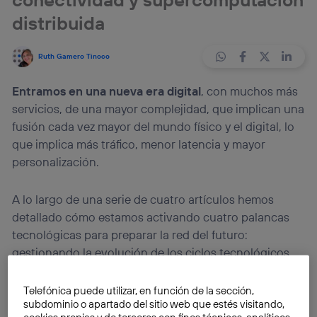
distribuida
Ruth Gamero Tinoco
Entramos en una nueva era digital
, con muchos más
servicios, de una mayor complejidad, que implican una
fusión cada vez mayor del mundo físico y el digital, lo
que implica más tráfico, menor latencia y mayor
personalización.
A lo largo de una serie de cuatro artículos hemos
detallado cómo estamos activando cuatro palancas
tecnológicas para preparar la red del futuro:
gestionando la evolución de los ciclos tecnológicos,
apostando por las arquitecturas abiertas y
desagregadas, softwarizando la red y migrando al
Telefónica puede utilizar, en función de la sección,
subdominio o apartado del sitio web que estés visitando,
cloud y a través de la automatización extrema.