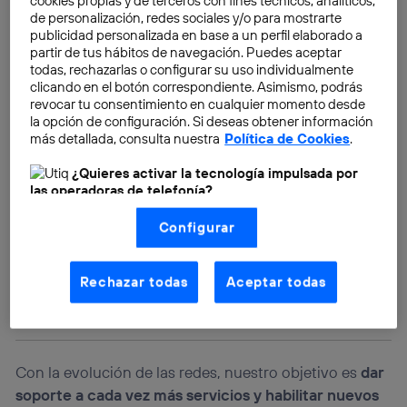
cookies propias y de terceros con fines técnicos, analíticos,
de personalización, redes sociales y/o para mostrarte
publicidad personalizada en base a un perfil elaborado a
partir de tus hábitos de navegación. Puedes aceptar
todas, rechazarlas o configurar su uso individualmente
clicando en el botón correspondiente. Asimismo, podrás
revocar tu consentimiento en cualquier momento desde
la opción de configuración. Si deseas obtener información
más detallada, consulta nuestra
Política de Cookies
.
¿Quieres activar la tecnología impulsada por
las operadoras de telefonía?
Nosotros, Telefónica S.A., utilizamos la tecnología Utiq para
Configurar
realizar nuestras acciones de marketing digital o análisis
(como se describe en este aviso de consentimiento)
basadas en tu navegación en nuestra(s) web(s)
listadas
aquí
(solo cuando utilizas una
conexión a
Rechazar todas
Aceptar todas
internet habilitada
, proporcionada por una de las
operadoras de telefonía participantes, y otorgas tu
consentimiento en cada página web).
La tecnología Utiq está diseñada con la privacidad como
prioridad ofreciéndote elección y control.
Con la evolución de las redes, nuestro objetivo es
dar
La tecnología utiliza un identificador cifrado creado por tu
soporte a cada vez más servicios y habilitar nuevos
operadora de telefonía
, utilizando tu dirección IP y otra