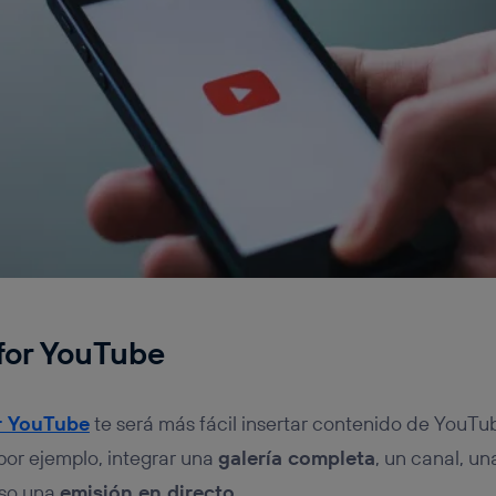
for YouTube
r YouTube
te será más fácil insertar contenido de YouTu
por ejemplo, integrar una
galería completa
, un canal, un
uso una
emisión en directo
.