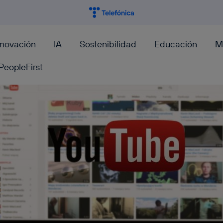
nnovación
IA
Sostenibilidad
Educación
M
PeopleFirst