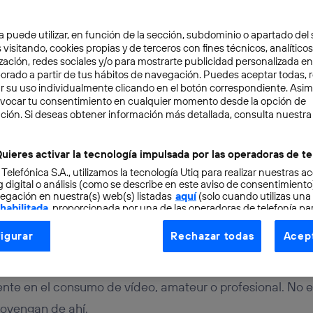
a puede utilizar, en función de la sección, subdominio o apartado del 
 visitando, cookies propias y de terceros con fines técnicos, analíticos
zación, redes sociales y/o para mostrarte publicidad personalizada e
aborado a partir de tus hábitos de navegación. Puedes aceptar todas, 
r su uso individualmente clicando en el botón correspondiente. Asi
evocar tu consentimiento en cualquier momento desde la opción de
TAL
3 min
ción. Si deseas obtener información más detallada, consulta nuestra
res plugins de WordPre
uieres activar la tecnología impulsada por las operadoras de te
 Telefónica S.A., utilizamos la tecnología Utiq para realizar nuestras a
ídeos de YouTube
 digital o análisis (como se describe en este aviso de consentimient
egación en nuestra(s) web(s) listadas
aquí
(solo cuando utilizas una
 habilitada
, proporcionada por una de las operadoras de telefonía par
tu consentimiento en cada página web).
igurar
Rechazar todas
Acept
ogía Utiq está diseñada con la privacidad como prioridad ofreciéndot
ogía utiliza un identificador cifrado creado por tu
operadora de tele
o tu dirección IP y otra información de la cuenta de cliente de telec
nte en el consumo de vídeo, amateur o profesional. No e
 a la conexión que utilizas (p. ej., número de teléfono móvil).
rovengan de ahí.