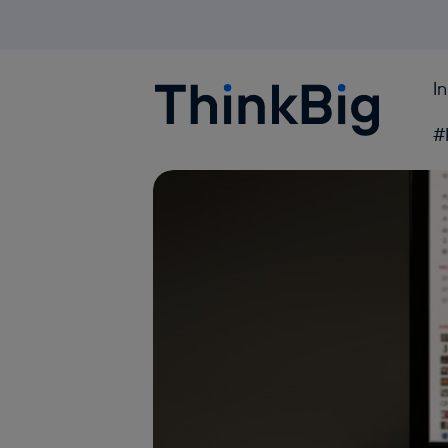
I
Blogthinkbig.com
#