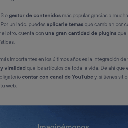
tificador se asigna a la conexión de internet, por lo que cualquier pe
u dispositivo y consienta el uso de la tecnología recibirá el mismo iden
nte:
MS o
gestor de contenidos
más popular gracias a mucha
izas una
conexión de banda ancha
(p. ej., Wi-Fi), el marketing o análi
d. Por un lado, puedes
aplicarle temas
que cambian por co
ará en función de las actividades de navegación de los miembros del
dado su consentimiento.
r el otro, cuenta con
una gran cantidad de plugins
que 
izas
datos móviles
, el marketing será más personalizado, ya que se ba
sticas.
ente en la navegación del usuario del móvil.
stionar los consentimientos Utiq seleccionando “Administrar Utiq” e
de esta página web o visitando el
portal de privacidad de Utiq (“c
más importantes en los últimos años es la integración de
información, consulta la
política de privacidad de Utiq
.
y viralidad
que los artículos de toda la vida. De ahí qu
bligatorio
contar con canal de YouTube
y, si tienes sit
 tu web.