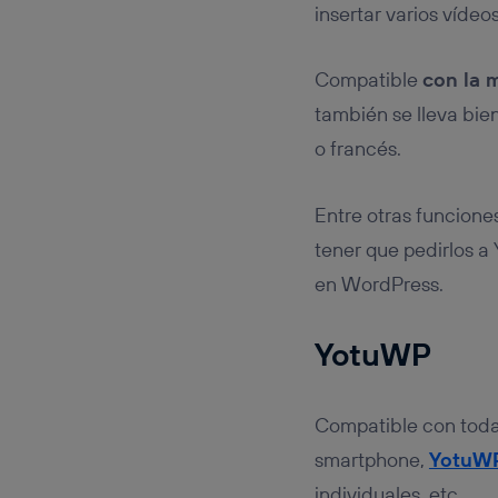
insertar varios víde
Compatible
con la 
también se lleva bien
o francés.
Entre otras funciones
tener que pedirlos a
en WordPress.
YotuWP
Compatible con toda 
smartphone,
YotuW
individuales, etc.