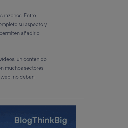
rsona que
tificador.
s razones. Entre
sis se
mpleto su aspecto y
 hogar que
permiten añadir o
sará
n la parte
onsenthub”)
.
 vídeos, un contenido
e en muchos sectores
io web, no deban