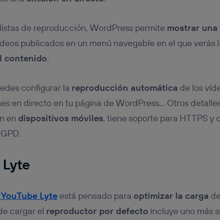
o listas de reproducción, WordPress permite
mostrar una 
ídeos publicados en un menú navegable en el que verás l
l contenido
.
uedes configurar la
reproducción automática
de los víd
ones en directo en tu página de WordPress… Otros detalle
én en
dispositivos móviles
, tiene soporte para HTTPS y 
RGPD.
 Lyte
YouTube Lyte
está pensado para
optimizar la carga
de
de cargar el
reproductor por defecto
incluye uno más si