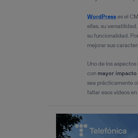
Este iden
conecte s
Típicame
WordPress
es el C
Si util
ellas, su versatilida
realiz
hayan 
su funcionalidad. Po
Si util
mejorar sus caracterí
únicam
Puedes ge
inferior 
Uno de los aspectos 
Para más 
con
mayor impacto 
sea prácticamente o
faltar esos vídeos en