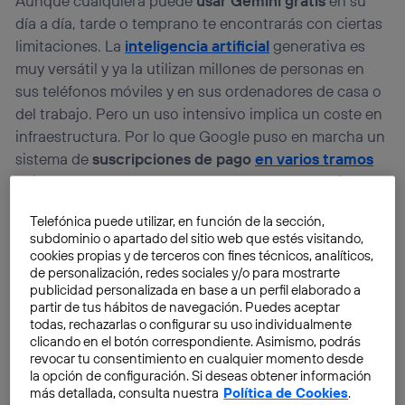
Aunque cualquiera puede
usar Gemini gratis
en su
día a día, tarde o temprano te encontrarás con ciertas
limitaciones. La
inteligencia artificial
generativa es
muy versátil y ya la utilizan millones de personas en
sus teléfonos móviles y en sus ordenadores de casa o
del trabajo. Pero un uso intensivo implica un coste en
infraestructura. Por lo que Google puso en marcha un
sistema de
suscripciones de pago
en varios tramos
bajo el nombre de
Google AI
. Entre otras ventajas,
estos planes ofrecen servicios adicionales como
Telefónica puede utilizar, en función de la sección,
almacenamiento online y suben los límites para poder
subdominio o apartado del sitio web que estés visitando,
exprimir la IA durante más tiempo.
cookies propias y de terceros con fines técnicos, analíticos,
de personalización, redes sociales y/o para mostrarte
publicidad personalizada en base a un perfil elaborado a
partir de tus hábitos de navegación. Puedes aceptar
todas, rechazarlas o configurar su uso individualmente
clicando en el botón correspondiente. Asimismo, podrás
revocar tu consentimiento en cualquier momento desde
la opción de configuración. Si deseas obtener información
más detallada, consulta nuestra
Política de Cookies
.