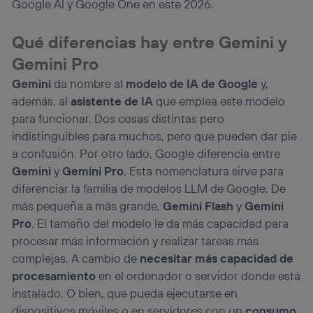
Google AI y Google One en este 2026.
el marketing o análisis se realizará en función de las
actividades de navegación de los miembros del hogar
Qué diferencias hay entre Gemini y
que hayan dado su consentimiento.
Si utilizas
datos móviles
, el marketing será más
Gemini Pro
personalizado, ya que se basará únicamente en la
Gemini
da nombre al
modelo de IA de Google
y,
navegación del usuario del móvil.
además, al
asistente de IA
que emplea este modelo
Puedes gestionar los consentimientos Utiq seleccionando
“Administrar Utiq” en la parte inferior de esta página web o
para funcionar. Dos cosas distintas pero
visitando el
portal de privacidad de Utiq
indistinguibles para muchos, pero que pueden dar pie
(“consenthub”)
. Para más información, consulta
a confusión. Por otro lado, Google diferencia entre
la
política de privacidad de Utiq
.
Gemini
y
Gemini Pro
. Esta nomenclatura sirve para
diferenciar la familia de modelos LLM de Google. De
más pequeña a más grande,
Gemini Flash
y
Gemini
Pro
. El tamaño del modelo le da más capacidad para
procesar más información y realizar tareas más
complejas. A cambio de
necesitar más capacidad de
procesamiento
en el ordenador o servidor donde está
instalado. O bien, que pueda ejecutarse en
dispositivos móviles o en servidores con un
consumo