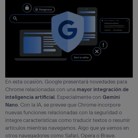
En esta ocasión, Google presentará novedades para
Chrome relacionadas con una
mayor integración de
inteligencia artificial
. Especialmente con
Gemini
Nano
. Con la IA, se prevee que Chrome incorpore
nuevas funciones relacionadas con la seguridad o
integre características como traducir textos o resumir
artículos mientras navegamos. Algo que ya vemos en
otros navegadores como Safari, Opera o Brave.