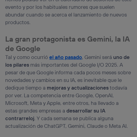
Este identificador se asigna a la conexión de internet, por
evento y por los habituales rumores que suelen
lo que cualquier persona que conecte su dispositivo y
consienta el uso de la tecnología recibirá el mismo
abundar cuando se acerca el lanzamiento de nuevos
identificador. Típicamente:
productos.
Si utilizas una
conexión de banda ancha
(p. ej., Wi-Fi),
el marketing o análisis se realizará en función de las
La gran protagonista es Gemini, la IA
actividades de navegación de los miembros del hogar
que hayan dado su consentimiento.
de Google
Si utilizas
datos móviles
, el marketing será más
Tal y como ocurrió
el año pasado
, Gemini será
uno de
personalizado, ya que se basará únicamente en la
los pilares
más importantes del Google I/O 2025. A
navegación del usuario del móvil.
pesar de que Google informa cada pocos meses sobre
Puedes gestionar los consentimientos Utiq seleccionando
“Administrar Utiq” en la parte inferior de esta página web o
novedades y cambios en su IA, es inevitable que le
visitando el
portal de privacidad de Utiq
dedique tiempo a
mejoras y actualizaciones
todavía
(“consenthub”)
. Para más información, consulta
por ver. La competencia entre Google, OpenAI,
la
política de privacidad de Utiq
.
Microsoft, Meta y Apple, entre otros, ha llevado a
estas grandes empresas a
desarrollar su IA
contrarreloj
. Y cada semana se publica alguna
actualización de ChatGPT, Gemini, Claude o Meta AI.