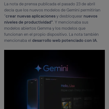
La nota de prensa publicada el pasado 23 de abril
decía que los nuevos modelos de Gemini permitirían
“
crear nuevas aplicaciones
y desbloquear
nuevos
niveles de productividad”
. Y mencionaba sus
modelos abiertos Gemma y los modelos que
funcionan en el propio dispositivo. La nota también
mencionaba el
desarrollo web potenciado con IA
.