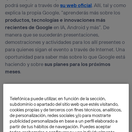
podrá seguir a través de
su web oficial
. Allí, tal y como
explica la propia Google, “aprenderás más sobre los
productos, tecnologías e innovaciones más
recientes de Google
en IA, Android y más”. De
manera que se sucederán presentaciones,
demostraciones y actividades para los allí presentes o
para quienes sigan el evento a través de Internet. Una
oportunidad para saber más sobre lo que Google está
haciendo y sobre
sus planes para los próximos
meses
.
Telefónica puede utilizar, en función de la sección,
subdominio o apartado del sitio web que estés visitando,
cookies propias y de terceros con fines técnicos, analíticos,
de personalización, redes sociales y/o para mostrarte
publicidad personalizada en base a un perfil elaborado a
partir de tus hábitos de navegación. Puedes aceptar