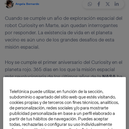
Angela Bernardo
Cuando se cumple un año de exploración espacial del
robot Curiosity en Marte, aún quedan interrogantes
por responder. La existencia de vida en el planeta
vecino es aún uno de los grandes desafíos de esta
misión espacial.
Hoy se cumple el primer aniversario del Curiosity en el
planeta rojo. 365 días en los que la misión espacial
más revolucionaria de los últimos años de la
NASA
ha
cumplido con creces las expectativas. 12 meses de
investigación sobre Marte, en los que hemos podido
Telefónica puede utilizar, en función de la sección,
subdominio o apartado del sitio web que estés visitando,
conocer un poco más sobre nuestro planeta vecino: la
cookies propias y de terceros con fines técnicos, analíticos,
composición de su atmósfera y de su superficie, la
de personalización, redes sociales y/o para mostrarte
posibilidad de que existiera agua y/o vida o la
publicidad personalizada en base a un perfil elaborado a
partir de tus hábitos de navegación. Puedes aceptar
diversidad rocosa de Marte han sido algunas de las
todas, rechazarlas o configurar su uso individualmente
cuestiones en las que ha estado trabajando.