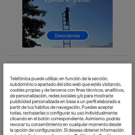
¿Qué es el modo incógnito y qué
limitaciones tiene?
Telefónica puede utilizar, en función de la sección,
El
modo incógnito
, también conocido como
subdominio o apartado del sitio web que estés visitando,
cookies propias y de terceros con fines técnicos, analíticos,
navegación privada, es una función presente en la
de personalización, redes sociales y/o para mostrarte
mayoría de los navegadores que evita que se guarde
publicidad personalizada en base a un perfil elaborado a
el historial de navegación,
cookies
y datos de
partir de tus hábitos de navegación. Puedes aceptar
todas, rechazarlas o configurar su uso individualmente
formularios en el dispositivo. Sin embargo, es
clicando en el botón correspondiente. Asimismo, podrás
importante entender que esta herramienta
no ofrece
revocar tu consentimiento en cualquier momento desde
anonimato total
ni privacidad en Internet completa.
la opción de configuración. Si deseas obtener información