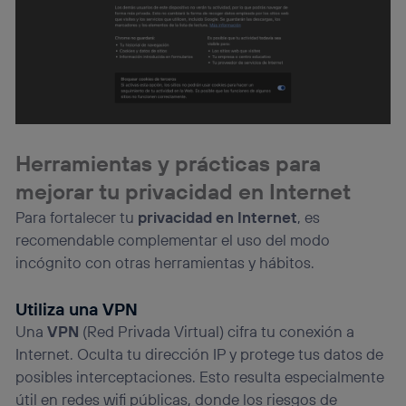
Si utilizas una
conexión de banda ancha
(p. ej., Wi-Fi),
el marketing o análisis se realizará en función de las
actividades de navegación de los miembros del hogar
que hayan dado su consentimiento.
Si utilizas
datos móviles
, el marketing será más
personalizado, ya que se basará únicamente en la
navegación del usuario del móvil.
Puedes gestionar los consentimientos Utiq seleccionando
Herramientas y prácticas para
“Administrar Utiq” en la parte inferior de esta página web o
visitando el
portal de privacidad de Utiq
mejorar tu privacidad en Internet
(“consenthub”)
. Para más información, consulta
Para fortalecer tu
privacidad en Internet
, es
la
política de privacidad de Utiq
.
recomendable complementar el uso del modo
incógnito con otras herramientas y hábitos.
Utiliza una VPN
Una
VPN
(Red Privada Virtual) cifra tu conexión a
Internet. Oculta tu dirección IP y protege tus datos de
posibles interceptaciones. Esto resulta especialmente
útil en redes wifi públicas, donde los riesgos de