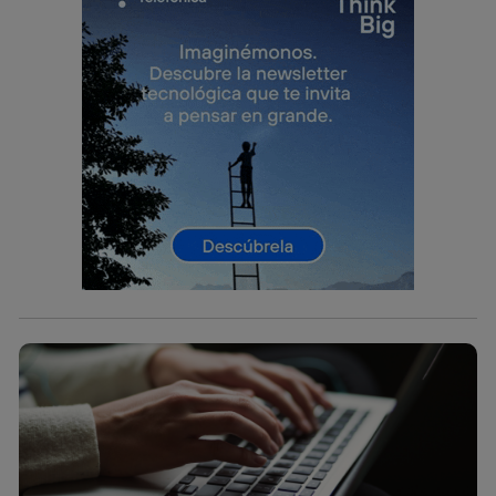
telecomunicaciones vinculada a la conexión que utilizas
(p. ej., número de teléfono móvil).
Este identificador se asigna a la conexión de internet, por
lo que cualquier persona que conecte su dispositivo y
consienta el uso de la tecnología recibirá el mismo
identificador. Típicamente:
Si utilizas una
conexión de banda ancha
(p. ej., Wi-Fi),
el marketing o análisis se realizará en función de las
actividades de navegación de los miembros del hogar
que hayan dado su consentimiento.
Si utilizas
datos móviles
, el marketing será más
personalizado, ya que se basará únicamente en la
navegación del usuario del móvil.
Puedes gestionar los consentimientos Utiq seleccionando
“Administrar Utiq” en la parte inferior de esta página web o
visitando el
portal de privacidad de Utiq
(“consenthub”)
. Para más información, consulta
la
política de privacidad de Utiq
.