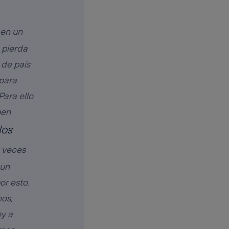
 en un
 pierda
 de país
 para
ara ello
pen
los
 veces
 un
or esto.
os,
oy a