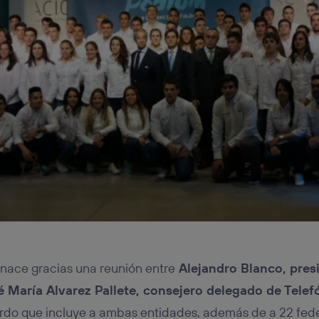
nace gracias una reunión entre
Alejandro Blanco, pres
é María Alvarez Pallete, consejero delegado de Telef
rdo que incluye a ambas entidades, además de a 22 fed