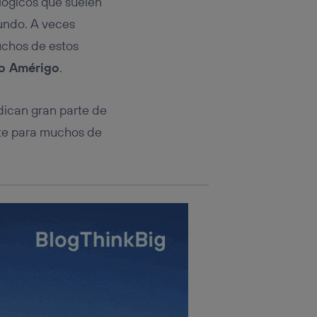
lógicos que suelen
rsona que
tificador.
mundo. A veces
uchos de estos
sis se
 hogar que
 o Amérigo
.
sará
dican gran parte de
n la parte
nte para muchos de
onsenthub”)
.