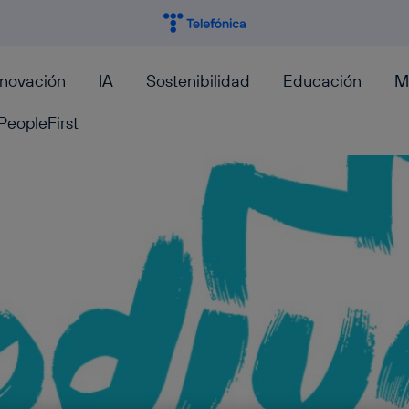
nnovación
IA
Sostenibilidad
Educación
M
PeopleFirst