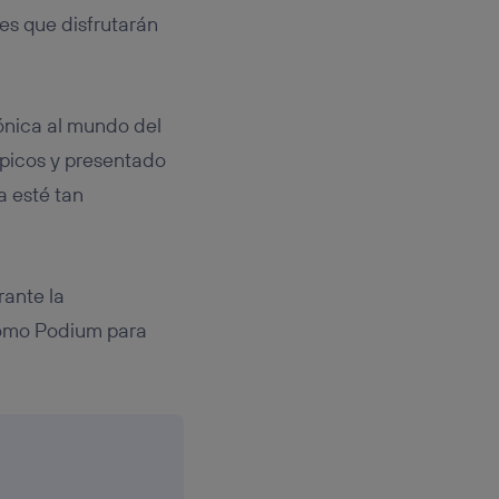
es que disfrutarán
ónica al mundo del
mpicos y presentado
a esté tan
rante la
 como Podium para