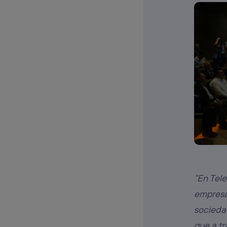
“En Tel
empresa 
socieda
que a tr