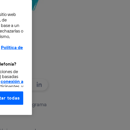
sitio web
, de
n base a un
rechazarlas o
mismo,
Política de
lefonía?
cciones de
o) basadas
conexión a
ticipantes, y
ar todas
e elección y
ntan Podium, programa
fonía
,
omunicaciones