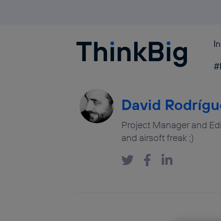
I
Blogthinkbig.com
#
David Rodrígu
Project Manager and Edit
and airsoft freak ;)