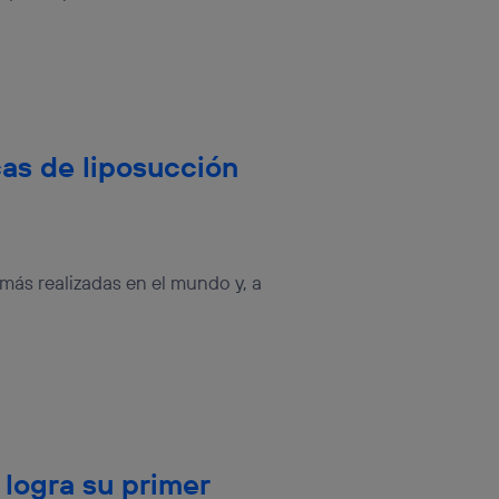
rsona que
tificador.
sis se
 hogar que
sará
as de liposucción
n la parte
onsenthub”)
.
 más realizadas en el mundo y, a
logra su primer