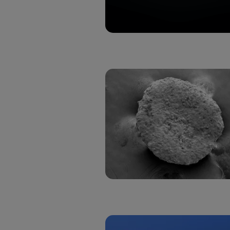
Este iden
conecte s
Típicame
Si util
realiz
hayan 
Si util
únicam
Puedes ge
inferior 
Para más 