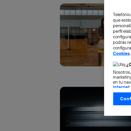
Telefónic
que estés
personali
perfil el
configura
podrás r
configura
Cookies
.
¿Q
Nosotros,
marketing
en tu nav
internet
otorgas 
Conf
La tecnol
control.
La tecnol
utilizand
vinculada