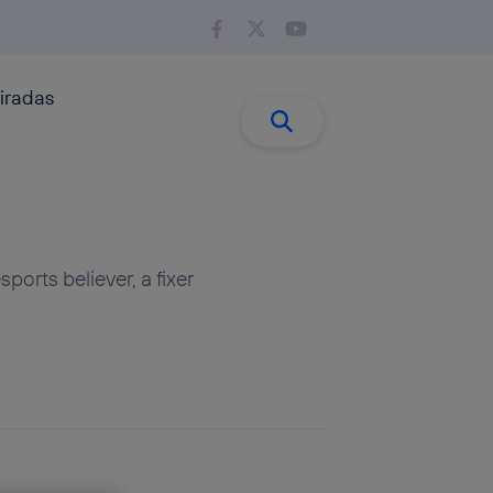
iradas
Buscar:
Buscar
orts believer, a fixer