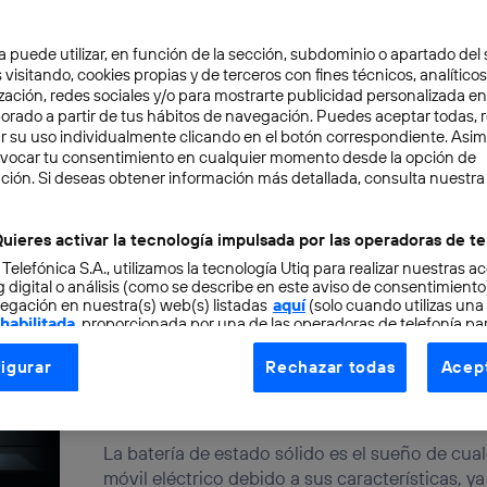
Lorena Fernández y los sesgos
a puede utilizar, en función de la sección, subdominio o apartado del 
artificial: por qué la tecnolog
 visitando, cookies propias y de terceros con fines técnicos, analíticos
zación, redes sociales y/o para mostrarte publicidad personalizada e
MIRADAS
aborado a partir de tus hábitos de navegación. Puedes aceptar todas, 
r su uso individualmente clicando en el botón correspondiente. Asi
La inteligencia artificial se ha convertido en 
evocar tu consentimiento en cualquier momento desde la opción de
influye en decisiones clave de nuestra vida. P
ción. Si deseas obtener información más detallada, consulta nuestra
Fernández a...
David Rodríguez
uieres activar la tecnología impulsada por las operadoras de te
 Telefónica S.A., utilizamos la tecnología Utiq para realizar nuestras a
 digital o análisis (como se describe en este aviso de consentimient
egación en nuestra(s) web(s) listadas
aquí
(solo cuando utilizas una
 habilitada
, proporcionada por una de las operadoras de telefonía par
Batería de estado sólido, el m
tu consentimiento en cada página web).
este CES
igurar
Rechazar todas
Acept
ogía Utiq está diseñada con la privacidad como prioridad ofreciéndot
CIENCIA
ogía utiliza un identificador cifrado creado por tu
operadora de tele
o tu dirección IP y otra información de la cuenta de cliente de telec
La batería de estado sólido es el sueño de cua
 a la conexión que utilizas (p. ej., número de teléfono móvil).
móvil eléctrico debido a sus características, ya