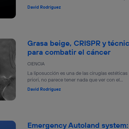
tificador se asigna a la conexión de internet, por lo que cualquier pe
u dispositivo y consienta el uso de la tecnología recibirá el mismo iden
David Rodríguez
nte:
izas una
conexión de banda ancha
(p. ej., Wi-Fi), el marketing o análi
ará en función de las actividades de navegación de los miembros del
dado su consentimiento.
izas
datos móviles
, el marketing será más personalizado, ya que se ba
Grasa beige, CRISPR y técnic
ente en la navegación del usuario del móvil.
para combatir el cáncer
stionar los consentimientos Utiq seleccionando “Administrar Utiq” e
de esta página web o visitando el
portal de privacidad de Utiq (“c
información, consulta la
política de privacidad de Utiq
.
CIENCIA
La liposucción es una de las cirugías estéticas
priori, no parece tener nada que ver con el...
David Rodríguez
Emergency Autoland system: 