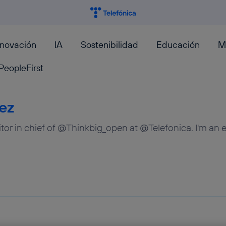
nnovación
IA
Sostenibilidad
Educación
M
PeopleFirst
ez
or in chief of @Thinkbig_open at @Telefonica. I'm an esp