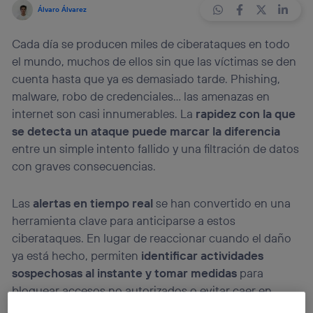
Álvaro Álvarez
Cada día se producen miles de ciberataques en todo
el mundo, muchos de ellos sin que las víctimas se den
cuenta hasta que ya es demasiado tarde. Phishing,
malware, robo de credenciales… las amenazas en
internet son casi innumerables. La
rapidez con la que
se detecta un ataque puede marcar la diferencia
entre un simple intento fallido y una filtración de datos
con graves consecuencias.
Las
alertas en tiempo real
se han convertido en una
herramienta clave para anticiparse a estos
ciberataques. En lugar de reaccionar cuando el daño
ya está hecho, permiten
identificar actividades
sospechosas al instante y tomar medidas
para
bloquear accesos no autorizados o evitar caer en
trampas diseñadas para robar información.