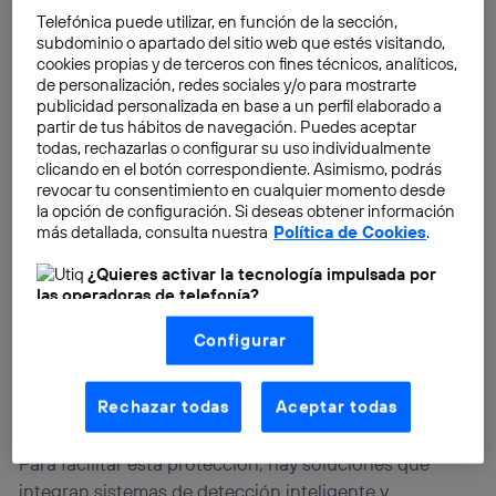
Telefónica puede utilizar, en función de la sección,
subdominio o apartado del sitio web que estés visitando,
cookies propias y de terceros con fines técnicos, analíticos,
de personalización, redes sociales y/o para mostrarte
publicidad personalizada en base a un perfil elaborado a
partir de tus hábitos de navegación. Puedes aceptar
todas, rechazarlas o configurar su uso individualmente
clicando en el botón correspondiente. Asimismo, podrás
revocar tu consentimiento en cualquier momento desde
la opción de configuración. Si deseas obtener información
más detallada, consulta nuestra
Política de Cookies
.
¿Quieres activar la tecnología impulsada por
las operadoras de telefonía?
Nosotros, Telefónica S.A., utilizamos la tecnología Utiq para
Configurar
realizar nuestras acciones de marketing digital o análisis
(como se describe en este aviso de consentimiento)
basadas en tu navegación en nuestra(s) web(s)
listadas
aquí
(solo cuando utilizas una
conexión a
Rechazar todas
Aceptar todas
internet habilitada
, proporcionada por una de las
operadoras de telefonía participantes, y otorgas tu
consentimiento en cada página web).
Para facilitar esta protección, hay soluciones que
La tecnología Utiq está diseñada con la privacidad como
integran sistemas de detección inteligente y