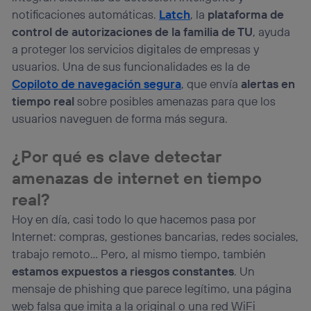
prioridad ofreciéndote elección y control.
notificaciones automáticas.
Latch
, la
plataforma de
La tecnología utiliza un identificador cifrado creado por tu
control de autorizaciones de la familia de TU
, ayuda
operadora de telefonía
, utilizando tu dirección IP y otra
a proteger los servicios digitales de empresas y
información de la cuenta de cliente de
telecomunicaciones vinculada a la conexión que utilizas
usuarios. Una de sus funcionalidades es la de
(p. ej., número de teléfono móvil).
Copiloto de navegación segura
, que envía
alertas en
Este identificador se asigna a la conexión de internet, por
tiempo real
sobre posibles amenazas para que los
lo que cualquier persona que conecte su dispositivo y
usuarios naveguen de forma más segura.
consienta el uso de la tecnología recibirá el mismo
identificador. Típicamente:
¿Por qué es clave detectar
Si utilizas una
conexión de banda ancha
(p. ej., Wi-Fi),
el marketing o análisis se realizará en función de las
amenazas de internet en tiempo
actividades de navegación de los miembros del hogar
que hayan dado su consentimiento.
real?
Si utilizas
datos móviles
, el marketing será más
Hoy en día, casi todo lo que hacemos pasa por
personalizado, ya que se basará únicamente en la
Internet: compras, gestiones bancarias, redes sociales,
navegación del usuario del móvil.
trabajo remoto… Pero, al mismo tiempo, también
Puedes gestionar los consentimientos Utiq seleccionando
estamos expuestos a riesgos constantes
. Un
“Administrar Utiq” en la parte inferior de esta página web o
visitando el
portal de privacidad de Utiq
mensaje de phishing que parece legítimo, una página
(“consenthub”)
. Para más información, consulta
web falsa que imita a la original o una red WiFi
la
política de privacidad de Utiq
.