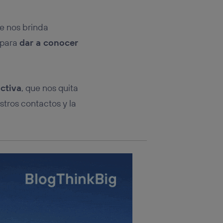
rsona que
tificador.
ue nos brinda
sis se
 para
dar a conocer
 hogar que
sará
ctiva
, que nos quita
n la parte
onsenthub”)
.
tros contactos y la