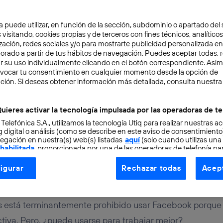
a puede utilizar, en función de la sección, subdominio o apartado del 
 visitando, cookies propias y de terceros con fines técnicos, analíticos
zación, redes sociales y/o para mostrarte publicidad personalizada e
aborado a partir de tus hábitos de navegación. Puedes aceptar todas, 
r su uso individualmente clicando en el botón correspondiente. Asi
evocar tu consentimiento en cualquier momento desde la opción de
ción. Si deseas obtener información más detallada, consulta nuestra
TAL
4 min
er Facebook una herram
uieres activar la tecnología impulsada por las operadoras de te
 Telefónica S.A., utilizamos la tecnología Utiq para realizar nuestras a
 digital o análisis (como se describe en este aviso de consentimient
egación en nuestra(s) web(s) listadas
aquí
(solo cuando utilizas una
 habilitada
, proporcionada por una de las operadoras de telefonía par
tu consentimiento en cada página web).
igurar
Rechazar todas
Acept
ogía Utiq está diseñada con la privacidad como prioridad ofreciéndot
ogía utiliza un identificador cifrado creado por tu
operadora de tele
o tu dirección IP y otra información de la cuenta de cliente de telec
está terminantemente prohibido usar Facebook porque 
 a la conexión que utilizas (p. ej., número de teléfono móvil).
tiva. Pero, ¿puede usarse para trabajar mejor?