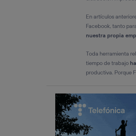
Este iden
conecte s
Típicame
En artículos anterio
Si util
Facebook, tanto par
realiz
hayan 
nuestra propia em
Si util
únicam
Toda herramienta rel
Puedes ge
inferior 
tiempo de trabajo
ha
Para más 
productiva. Porque F