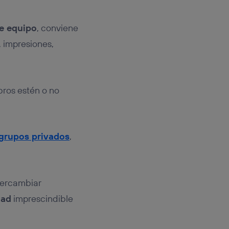
e equipo
, conviene
, impresiones,
ros estén o no
grupos privados
,
ntercambiar
dad
imprescindible