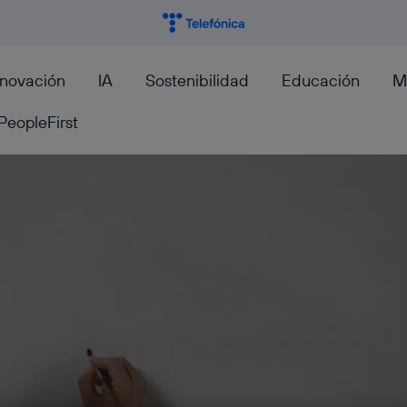
nnovación
IA
Sostenibilidad
Educación
M
PeopleFirst