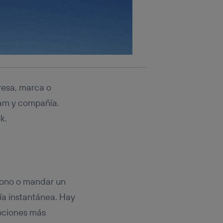
resa, marca o
ram y compañía.
k.
éfono o mandar un
ía instantánea. Hay
pciones más