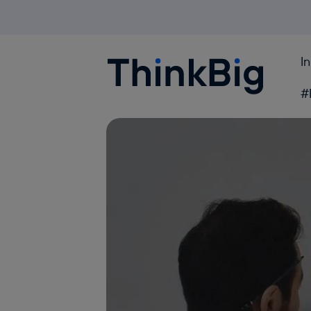
I
Blogthinkbig.com
#