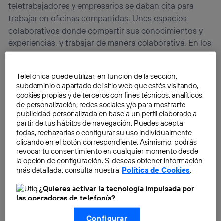
teletrabajadores y empresarios se daban cita para
trabajar en oficinas compartidas. Unos espacios
colaborativos donde compartir sus conocimientos y
experiencias, y trabajar de manera colaborativa. En los
coworking existe la figura del gestor, cuya misión es
intentar conectar y crear oportunidades profesionales
Telefónica puede utilizar, en función de la sección,
y personales para sus miembros.
subdominio o apartado del sitio web que estés visitando,
cookies propias y de terceros con fines técnicos, analíticos,
de personalización, redes sociales y/o para mostrarte
publicidad personalizada en base a un perfil elaborado a
partir de tus hábitos de navegación. Puedes aceptar
todas, rechazarlas o configurar su uso individualmente
clicando en el botón correspondiente. Asimismo, podrás
revocar tu consentimiento en cualquier momento desde
la opción de configuración. Si deseas obtener información
más detallada, consulta nuestra
Política de Cookies
.
¿Quieres activar la tecnología impulsada por
las operadoras de telefonía?
Nosotros, Telefónica S.A., utilizamos la tecnología Utiq para
Configurar
realizar nuestras acciones de marketing digital o análisis