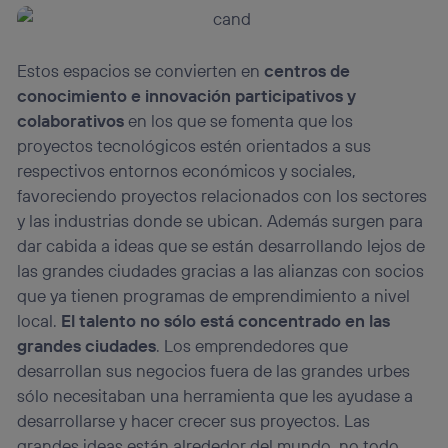
personalizado, ya que se basará únicamente en la
navegación del usuario del móvil.
Puedes gestionar los consentimientos Utiq seleccionando
Estos espacios se convierten en
centros de
“Administrar Utiq” en la parte inferior de esta página web o
conocimiento e innovación participativos y
visitando el
portal de privacidad de Utiq
(“consenthub”)
. Para más información, consulta
colaborativos
en los que se fomenta que los
la
política de privacidad de Utiq
.
proyectos tecnológicos estén orientados a sus
respectivos entornos económicos y sociales,
favoreciendo proyectos relacionados con los sectores
y las industrias donde se ubican. Además surgen para
dar cabida a ideas que se están desarrollando lejos de
las grandes ciudades gracias a las alianzas con socios
que ya tienen programas de emprendimiento a nivel
local.
El talento no sólo está concentrado en las
grandes ciudades
. Los emprendedores que
desarrollan sus negocios fuera de las grandes urbes
sólo necesitaban una herramienta que les ayudase a
desarrollarse y hacer crecer sus proyectos. Las
grandes ideas están alrededor del mundo, no todo