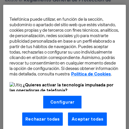
Datos
de la Unión Europea o GDPR 2018; siendo la
privacidad de datos uno de los aspectos claves de
Telefónica puede utilizar, en función de la sección,
esta normativa.
subdominio o apartado del sitio web que estés visitando,
cookies propias y de terceros con fines técnicos, analíticos,
de personalización, redes sociales y/o para mostrarte
publicidad personalizada en base a un perfil elaborado a
partir de tus hábitos de navegación. Puedes aceptar
todas, rechazarlas o configurar su uso individualmente
clicando en el botón correspondiente. Asimismo, podrás
revocar tu consentimiento en cualquier momento desde
la opción de configuración. Si deseas obtener información
más detallada, consulta nuestra
Política de Cookies
.
¿Quieres activar la tecnología impulsada por
las operadoras de telefonía?
Nosotros, Telefónica S.A., utilizamos la tecnología Utiq para
Configurar
realizar nuestras acciones de marketing digital o análisis
(como se describe en este aviso de consentimiento)
basadas en tu navegación en nuestra(s) web(s)
listadas
aquí
(solo cuando utilizas una
conexión a
Rechazar todas
Aceptar todas
internet habilitada
, proporcionada por una de las
operadoras de telefonía participantes, y otorgas tu