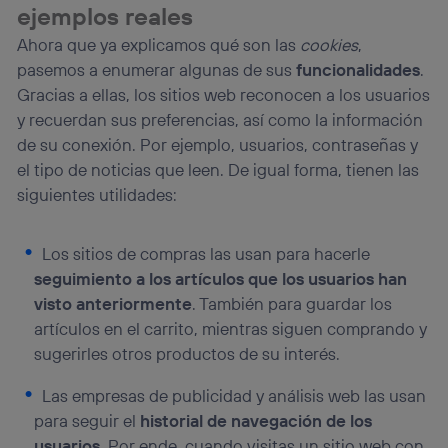
visitando el
portal de privacidad de Utiq
ejemplos reales
(“consenthub”)
. Para más información, consulta
Ahora que ya explicamos qué son las
cookies
,
la
política de privacidad de Utiq
.
pasemos a enumerar algunas de sus
funcionalidades
.
Gracias a ellas, los sitios web reconocen a los usuarios
y recuerdan sus preferencias, así como la información
de su conexión. Por ejemplo, usuarios, contraseñas y
el tipo de noticias que leen. De igual forma, tienen las
siguientes utilidades:
Los sitios de compras las usan para hacerle
seguimiento a los artículos que los usuarios han
visto anteriormente
. También para guardar los
artículos en el carrito, mientras siguen comprando y
sugerirles otros productos de su interés.
Las empresas de publicidad y análisis web las usan
para seguir el
historial de navegación de los
usuarios
. Por ende, cuando visitas un sitio web con