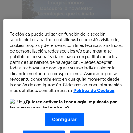
Telefónica puede utilizar, en función de la sección,
subdominio o apartado del sitio web que estés visitando,
cookies propias y de terceros con fines técnicos, analíticos,
de personalización, redes sociales y/o para mostrarte
publicidad personalizada en base a un perfil elaborado a
partir de tus hábitos de navegación. Puedes aceptar
todas, rechazarlas o configurar su uso individualmente
clicando en el botón correspondiente. Asimismo, podrás
revocar tu consentimiento en cualquier momento desde
Hoy en día el mundo digital es complejo. Detrás de la
la opción de configuración. Si deseas obtener información
más detallada, consulta nuestra
Política de Cookies
.
aparente sencillez de las webs hay mucho trabajo,
muchas tecnologías nacidas para que «el canal digital
¿Quieres activar la tecnología impulsada por
sea un éxito”:
analytics
, web 2.0,
usability
,
las operadoras de telefonía?
searchability
,
accesibility
, y otras muchas “..
ility
”.
Nosotros, Telefónica S.A., utilizamos la tecnología Utiq para
Configurar
realizar nuestras acciones de marketing digital o análisis
(como se describe en este aviso de consentimiento)
¿Es cada una de ellas la respuesta? ¿Todas ellas? Hay
basadas en tu navegación en nuestra(s) web(s)