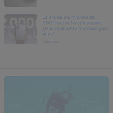
La era de los móviles de
2.000 euros ha comenzado.
¿Hay realmente mercado para
ellos?
Quelian Sanz