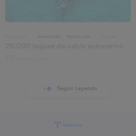
Hace 14 años
INNOVACIÓN
TECNOLOGÍA
2 min
20.000 leguas de cable submarino
Marcos Sierra Clemares
El fondo del mar, además de peces, arrecifes de coral y
criaturas desconocidas, posee una kilométrica red de
cables que conectan los cinco continentes. Cada vez
Seguir Leyendo
que haces una petición a una página web o mandas
un correo electrónico, el mensaje sale desde tu
ordenador y se dirige a los servidores en los que se
encuentre el website en cuestión o el buzón de correo
del usuario. Cuando esos servidores se encuentran en
otro continente, la petición bucea por el mar a través