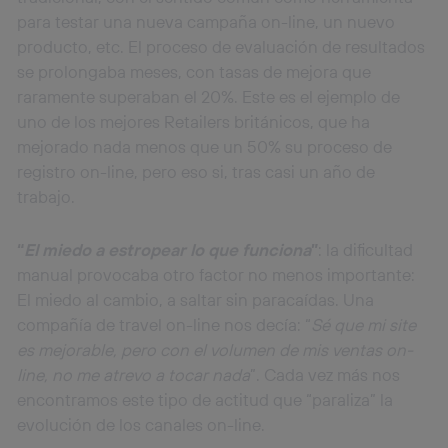
Puedes gestionar los consentimientos Utiq seleccionando
para testar una nueva campaña on-line, un nuevo
“Administrar Utiq” en la parte inferior de esta página web o
producto, etc. El proceso de evaluación de resultados
visitando el
portal de privacidad de Utiq
se prolongaba meses, con tasas de mejora que
(“consenthub”)
. Para más información, consulta
la
política de privacidad de Utiq
.
raramente superaban el 20%. Este es el ejemplo de
uno de los mejores Retailers británicos, que ha
mejorado nada menos que un 50% su proceso de
registro on-line, pero eso si, tras casi un año de
trabajo.
“
El miedo a estropear lo que funciona
”
: la dificultad
manual provocaba otro factor no menos importante:
El miedo al cambio, a saltar sin paracaídas. Una
compañía de travel on-line nos decía: “
Sé que mi site
es mejorable, pero con el volumen de mis ventas on-
line, no me atrevo a tocar nada
”. Cada vez más nos
encontramos este tipo de actitud que “paraliza” la
evolución de los canales on-line.