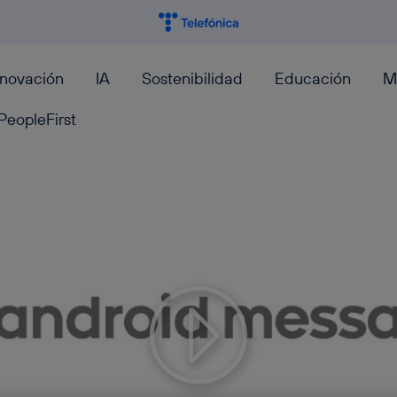
nnovación
IA
Sostenibilidad
Educación
M
PeopleFirst