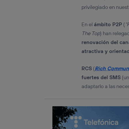
Este iden
conecte s
privilegiado en nuest
Típicame
Si util
En el
ámbito P2P
(
“
realiz
hayan 
The Top
) han relega
Si util
renovación del can
únicam
atractiva y orienta
Puedes ge
inferior 
Para más 
RCS
(
Rich Communi
fuertes del SMS
(un
adaptarlo a las nec