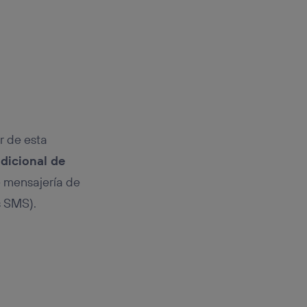
r de esta
dicional de
de mensajería de
s SMS).