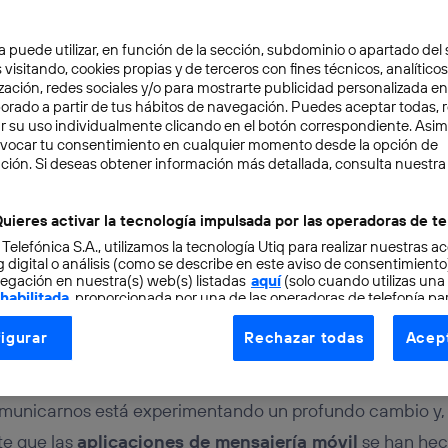
a puede utilizar, en función de la sección, subdominio o apartado del 
 visitando, cookies propias y de terceros con fines técnicos, analíticos
zación, redes sociales y/o para mostrarte publicidad personalizada e
aborado a partir de tus hábitos de navegación. Puedes aceptar todas, 
r su uso individualmente clicando en el botón correspondiente. Asi
evocar tu consentimiento en cualquier momento desde la opción de
TAL
3 min
ción. Si deseas obtener información más detallada, consulta nuestra
evolución del SMS hacia 
uieres activar la tecnología impulsada por las operadoras de te
 Telefónica S.A., utilizamos la tecnología Utiq para realizar nuestras a
ría conversacional”
 digital o análisis (como se describe en este aviso de consentimient
egación en nuestra(s) web(s) listadas
aquí
(solo cuando utilizas una
 habilitada
, proporcionada por una de las operadoras de telefonía par
tu consentimiento en cada página web).
igurar
Rechazar todas
Acept
ogía Utiq está diseñada con la privacidad como prioridad ofreciéndot
ogía utiliza un identificador cifrado creado por tu
operadora de tele
o tu dirección IP y otra información de la cuenta de cliente de telec
municarnos está experimentando un profundo cambio y,
 a la conexión que utilizas (p. ej., número de teléfono móvil).
te que las
aplicaciones de mensajería móvil
se han hec