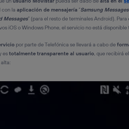
que un
usuario Movistar
pueda ser dado de
alta en el
se
l con la
aplicación de mensajería
“
Samsung Messages
d Messages
” (para el resto de terminales Android). Para
vos iOS o Windows Phone, el servicio no está disponible 
ervicio
por parte de Telefónica se llevará a cabo de
form
y es
totalmente
transparente al usuario
, que recibirá e
alta: