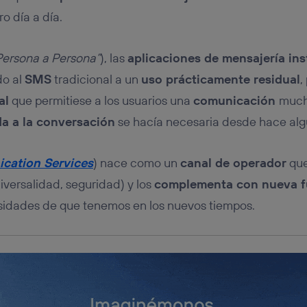
tificador se asigna a la conexión de internet, por lo que cualquier pe
u dispositivo y consienta el uso de la tecnología recibirá el mismo iden
ro día a día.
nte:
izas una
conexión de banda ancha
(p. ej., Wi-Fi), el marketing o análi
Persona a Persona”
), las
aplicaciones de mensajería in
ará en función de las actividades de navegación de los miembros del
dado su consentimiento.
do al
SMS
tradicional a un
uso prácticamente residual
,
izas
datos móviles
, el marketing será más personalizado, ya que se ba
al
que permitiese a los usuarios una
comunicación
much
ente en la navegación del usuario del móvil.
da a la conversación
se hacía necesaria desde hace alg
stionar los consentimientos Utiq seleccionando “Administrar Utiq” e
de esta página web o visitando el
portal de privacidad de Utiq (“c
información, consulta la
política de privacidad de Utiq
.
cation Services
) nace como un
canal de operador
qu
iversalidad, seguridad) y los
complementa con nueva f
esidades de que tenemos en los nuevos tiempos.