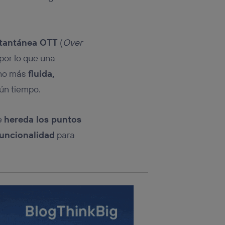
rsona que
tificador.
sis se
stantánea OTT
(
Over
 hogar que
 por lo que una
sará
o más
fluida,
ún tiempo.
n la parte
onsenthub”)
.
e
hereda los puntos
uncionalidad
para