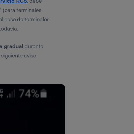
rvicio RCS
, debe
” (para terminales
 el caso de terminales
todavía.
a gradual
durante
l siguiente aviso