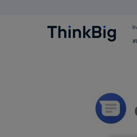
I
Blogthinkbig.com
#