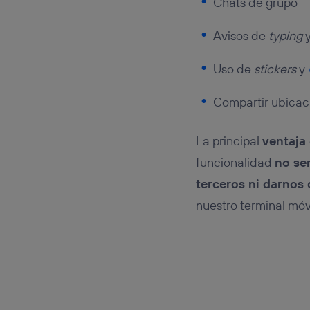
Chats de grupo
Avisos de
typing
y
Uso de
stickers
y
Compartir ubicac
La principal
ventaja
funcionalidad
no se
terceros ni darnos 
nuestro terminal móv