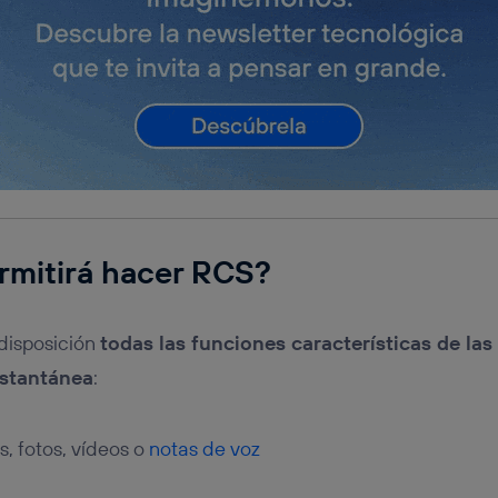
rmitirá hacer RCS?
disposición
todas las funciones características de las
nstantánea
:
, fotos, vídeos o
notas de voz