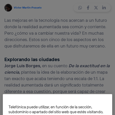
Víctor Martín-Pozuelo
Las mejoras en la tecnología nos acercan a un futuro
donde la realidad aumentada sea común y corriente.
Pero ¿cómo va a cambiar nuestra vida? En muchas
direcciones. Estos son cinco de los aspectos en los
que disfrutaremos de ella en un futuro muy cercano.
Explorando las ciudades
Jorge Luis Borges,
en su cuento
De la exactitud en la
ciencia,
plantea la idea de la elaboración de un mapa
tan exacto que acaba teniendo una escala de 1:1. La
realidad aumentada dará un significado totalmente
diferente a esa cuestión, porque será capaz de crear
mapas tan extensos como el terreno que reflejan pero,
al mismo tiempo, aportará un valor añadido que el
Telefónica puede utilizar, en función de la sección,
escritor tal vez nunca imaginó.
subdominio o apartado del sitio web que estés visitando,