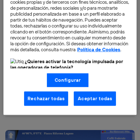
cookies propias y de terceros con fines técnicos, analíticos,
de personalización, redes sociales y/o para mostrarte
publicidad personalizada en base a un perfil elaborado a
partir de tus hábitos de navegación. Puedes aceptar
todas, rechazarlas o configurar su uso individualmente
clicando en el botón correspondiente. Asimismo, podrás
revocar tu consentimiento en cualquier momento desde
la opción de configuración. Si deseas obtener información
más detallada, consulta nuestra
Política de Cookies
.
¿Quieres activar la tecnología impulsada por
las operadoras de telefonía?
Nosotros, Telefónica S.A., utilizamos la tecnología Utiq para
Configurar
realizar nuestras acciones de marketing digital o análisis
(como se describe en este aviso de consentimiento)
basadas en tu navegación en nuestra(s) web(s)
listadas
aquí
(solo cuando utilizas una
conexión a
Rechazar todas
Aceptar todas
internet habilitada
, proporcionada por una de las
operadoras de telefonía participantes, y otorgas tu
consentimiento en cada página web).
La tecnología Utiq está diseñada con la privacidad como
prioridad ofreciéndote elección y control.
La tecnología utiliza un identificador cifrado creado por tu