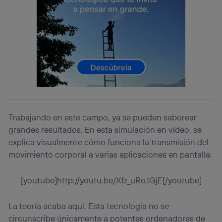
Si utilizas una
conexión de banda ancha
(p. ej., Wi-Fi),
el marketing o análisis se realizará en función de las
actividades de navegación de los miembros del hogar
que hayan dado su consentimiento.
Si utilizas
datos móviles
, el marketing será más
personalizado, ya que se basará únicamente en la
navegación del usuario del móvil.
Puedes gestionar los consentimientos Utiq seleccionando
“Administrar Utiq” en la parte inferior de esta página web o
visitando el
portal de privacidad de Utiq
(“consenthub”)
. Para más información, consulta
Trabajando en este campo, ya se pueden saborear
la
política de privacidad de Utiq
.
grandes resultados. En esta simulación en vídeo, se
explica visualmente cómo funciona la transmisión del
movimiento corporal a varias aplicaciones en pantalla:
[youtube]http://youtu.be/Xfz_uRoJGjE[/youtube]
La teoría acaba aquí. Esta tecnología no se
circunscribe únicamente a potentes ordenadores de