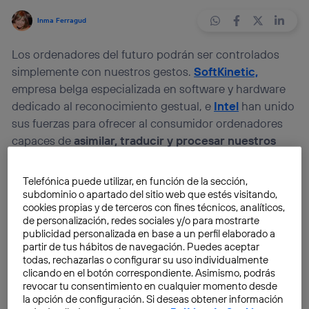
Inma Ferragud
Los ordenadores del futuro podrán ser controlados
simplemente con nuestros gestos.
SoftKinetic,
empresa belga especializada en software y hardware
dedicado al reconocimiento gestual, e
Intel
han unido
sus fuerzas para ofrecer al consumidor ordenadores
capaces de
asimilar, traducir y procesar nuestros
movimientos como una orden o acción
sin
necesidad de la intervención de otros dispositivos
Telefónica puede utilizar, en función de la sección,
externos para regular el funcionamiento
.
subdominio o apartado del sitio web que estés visitando,
cookies propias y de terceros con fines técnicos, analíticos,
Supuestamente, esto será realidad en el horizonte de
de personalización, redes sociales y/o para mostrarte
2013. Pero lo que sí es cierto es que abre las puertas a
publicidad personalizada en base a un perfil elaborado a
una nueva forma de entender la tecnología de
partir de tus hábitos de navegación. Puedes aceptar
todas, rechazarlas o configurar su uso individualmente
consumo.
clicando en el botón correspondiente. Asimismo, podrás
revocar tu consentimiento en cualquier momento desde
Centrados en el desarrollo y la producción de cámaras
la opción de configuración. Si deseas obtener información