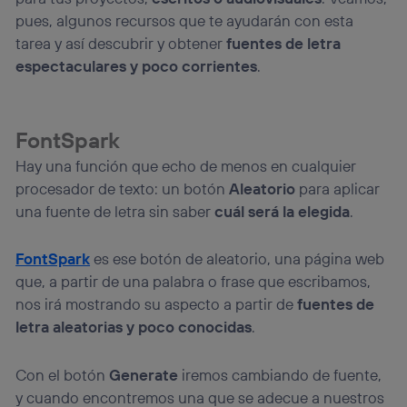
telecomunicaciones vinculada a la conexión que utilizas
pues, algunos recursos que te ayudarán con esta
(p. ej., número de teléfono móvil).
tarea y así descubrir y obtener
fuentes de letra
Este identificador se asigna a la conexión de internet, por
espectaculares y poco corrientes
.
lo que cualquier persona que conecte su dispositivo y
consienta el uso de la tecnología recibirá el mismo
identificador. Típicamente:
Si utilizas una
conexión de banda ancha
(p. ej., Wi-Fi),
FontSpark
el marketing o análisis se realizará en función de las
actividades de navegación de los miembros del hogar
Hay una función que echo de menos en cualquier
que hayan dado su consentimiento.
procesador de texto: un botón
Aleatorio
para aplicar
Si utilizas
datos móviles
, el marketing será más
una fuente de letra sin saber
cuál será la elegida
.
personalizado, ya que se basará únicamente en la
navegación del usuario del móvil.
FontSpark
es ese botón de aleatorio, una página web
Puedes gestionar los consentimientos Utiq seleccionando
“Administrar Utiq” en la parte inferior de esta página web o
que, a partir de una palabra o frase que escribamos,
visitando el
portal de privacidad de Utiq
nos irá mostrando su aspecto a partir de
fuentes de
(“consenthub”)
. Para más información, consulta
letra aleatorias y poco conocidas
.
la
política de privacidad de Utiq
.
Con el botón
Generate
iremos cambiando de fuente,
y cuando encontremos una que se adecue a nuestros