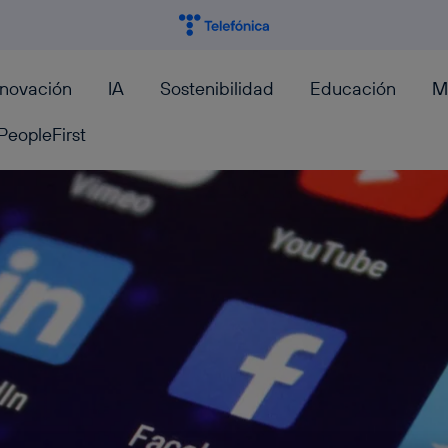
nnovación
IA
Sostenibilidad
Educación
M
PeopleFirst