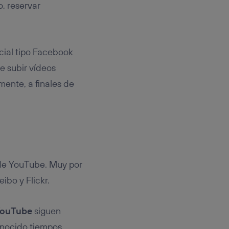
, reservar
cial tipo Facebook
e subir vídeos
mente, a finales de
 de YouTube. Muy por
ibo y Flickr.
YouTube
siguen
onocido tiempos