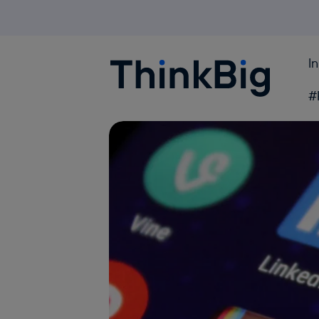
I
Blogthinkbig.com
#