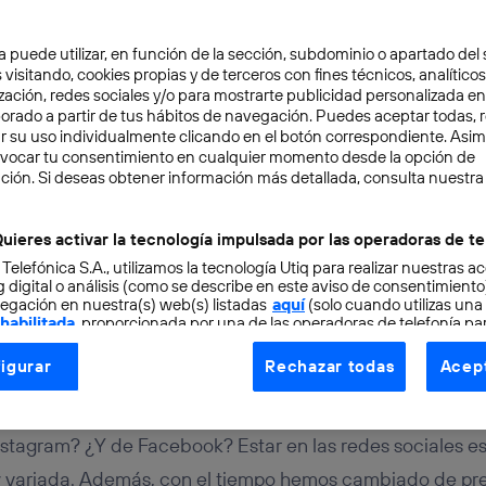
a puede utilizar, en función de la sección, subdominio o apartado del 
 visitando, cookies propias y de terceros con fines técnicos, analíticos
zación, redes sociales y/o para mostrarte publicidad personalizada e
aborado a partir de tus hábitos de navegación. Puedes aceptar todas, 
r su uso individualmente clicando en el botón correspondiente. Asi
evocar tu consentimiento en cualquier momento desde la opción de
TAL
6 min
ción. Si deseas obtener información más detallada, consulta nuestra
s sociales más populare
uieres activar la tecnología impulsada por las operadoras de te
 Telefónica S.A., utilizamos la tecnología Utiq para realizar nuestras a
ace 15 años
 digital o análisis (como se describe en este aviso de consentimient
egación en nuestra(s) web(s) listadas
aquí
(solo cuando utilizas una
 habilitada
, proporcionada por una de las operadoras de telefonía par
tu consentimiento en cada página web).
igurar
Rechazar todas
Acept
ogía Utiq está diseñada con la privacidad como prioridad ofreciéndot
ogía utiliza un identificador cifrado creado por tu
operadora de tele
o tu dirección IP y otra información de la cuenta de cliente de telec
stagram? ¿Y de Facebook? Estar en las redes sociales es 
 a la conexión que utilizas (p. ej., número de teléfono móvil).
uy variada. Además, con el tiempo hemos cambiado de pre