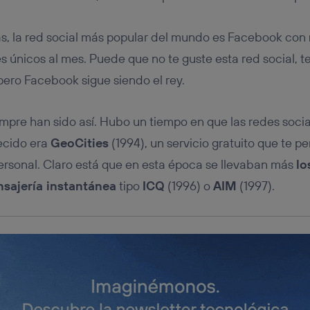
tificador se asigna a la conexión de internet, por lo que cualquier pe
u dispositivo y consienta el uso de la tecnología recibirá el mismo iden
nte:
neas, la red social más popular del mundo es Facebook con
izas una
conexión de banda ancha
(p. ej., Wi-Fi), el marketing o análi
s únicos al mes. Puede que no te guste esta red social, te
ará en función de las actividades de navegación de los miembros del
dado su consentimiento.
pero Facebook sigue siendo el rey.
izas
datos móviles
, el marketing será más personalizado, ya que se ba
ente en la navegación del usuario del móvil.
empre han sido así. Hubo un tiempo en que las redes soci
stionar los consentimientos Utiq seleccionando “Administrar Utiq” e
de esta página web o visitando el
portal de privacidad de Utiq (“c
recido era
GeoCities
(1994), un servicio gratuito que te p
información, consulta la
política de privacidad de Utiq
.
rsonal. Claro está que en esta época se llevaban más
lo
nsajería instantánea
tipo
ICQ
(1996) o
AIM
(1997).