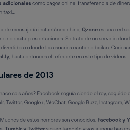
s adicionales
como pagos online, transferencia de dinero
n taxi…
ma de mensajería instantánea china,
Qzone
es una red so
no necesita presentaciones. Se trata de un servicio dond
divertidos o donde los usuarios cantan o bailan. Curiosa
l.ly
, hasta entonces el referente en este tipo de vídeos.
ulares de 2013
hace seis años? Facebook seguía siendo el rey, seguido
r, Twitter, Google+, WeChat, Google Buzz, Instagram, We
 Muchos de estos nombres son conocidos.
Facebook y 
de.
Tumblr y Twitter
siguen también vivos aunque han c