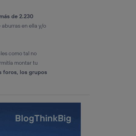
rsona que
tificador.
más de 2.230
sis se
 aburras en ella y/o
 hogar que
sará
ales como tal no
n la parte
onsenthub”)
.
ermitía montar tu
s foros, los grupos