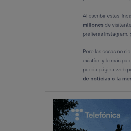
Este iden
conecte s
Típicame
Al escribir estas lí
Si util
millones
de visitante
realiz
hayan 
prefieras Instagram, 
Si util
únicam
Pero las cosas no si
Puedes ge
inferior 
existían y lo más pa
Para más 
propia página web pe
de noticias o la me