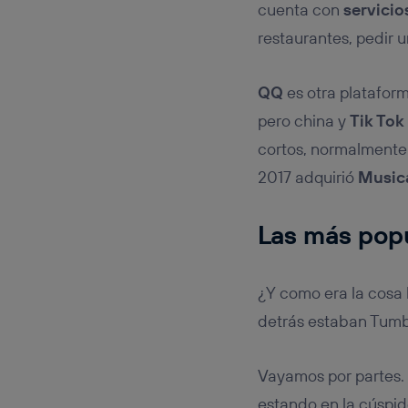
cuenta con
servicio
restaurantes, pedir u
QQ
es otra platafor
pero china y
Tik Tok
cortos, normalmente 
2017 adquirió
Musica
Las más pop
¿Y como era la cosa 
detrás estaban Tumbl
Vayamos por partes.
estando en la cúspi