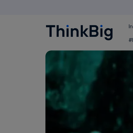
I
Blogthinkbig.com
#