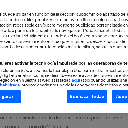
a puede utilizar, en función de la sección, subdominio o apartado del 
 visitando, cookies propias y de terceros con fines técnicos, analíticos
zación, redes sociales y/o para mostrarte publicidad personalizada e
aborado a partir de tus hábitos de navegación. Puedes aceptar todas, 
r su uso individualmente clicando en el botón correspondiente. Asi
evocar tu consentimiento en cualquier momento desde la opción de
ción. Si deseas obtener información más detallada, consulta nuestra
TAL
2 min
te 8 llega a España: ¿c
uieres activar la tecnología impulsada por las operadoras de te
 Telefónica S.A., utilizamos la tecnología Utiq para realizar nuestras a
cterísticas?
 digital o análisis (como se describe en este aviso de consentimient
egación en nuestra(s) web(s) listadas
aquí
(solo cuando utilizas una
 habilitada
, proporcionada por una de las operadoras de telefonía par
tu consentimiento en cada página web).
igurar
Rechazar todas
Acept
ogía Utiq está diseñada con la privacidad como prioridad ofreciéndot
ogía utiliza un identificador cifrado creado por tu
operadora de tele
o tu dirección IP y otra información de la cuenta de cliente de telec
nciado oficialmente la disponibilidad a partir del 26 de
 a la conexión que utilizas (p. ej., número de teléfono móvil).
ro por un precio de 249 euros.