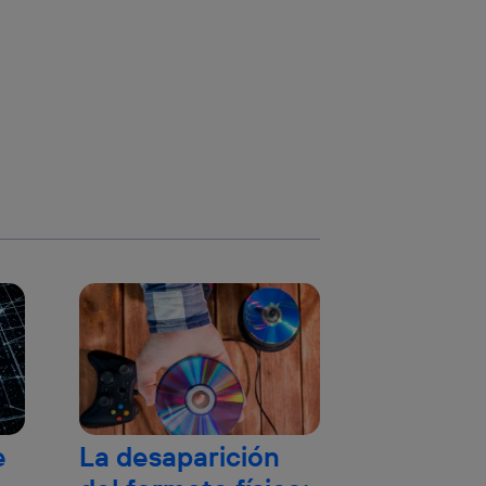
e
La desaparición