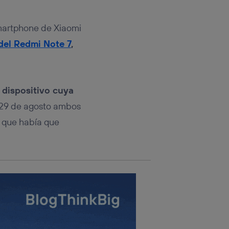
rsona que
tificador.
martphone de Xiaomi
sis se
del Redmi Note 7
,
 hogar que
sará
 dispositivo cuya
n la parte
onsenthub”)
.
l 29 de agosto ambos
o que había que