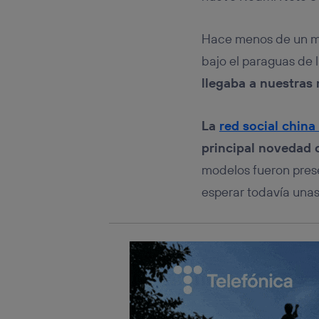
Este iden
conecte s
Típicame
Hace menos de un m
Si util
bajo el paraguas de
realiz
hayan 
llegaba a nuestras
Si util
únicam
La
red social chin
Puedes ge
inferior 
principal novedad 
Para más 
modelos fueron prese
esperar todavía unas