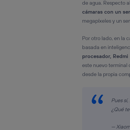
de agua. Respecto al
cámaras con un sen
megapíxeles y un se
Por otro lado, en la 
basada en inteligenci
procesador, Redmi 
este nuevo terminal
desde la propia com
Pues sí,
¿Qué te
— Xiaom