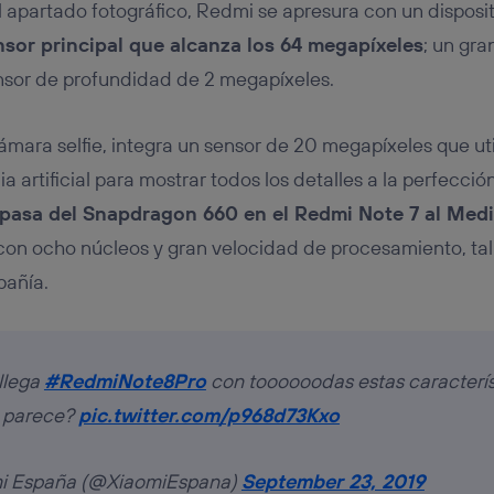
 apartado fotográfico, Redmi se apresura con un disposi
sor principal que alcanza los 64 megapíxeles
; un gra
nsor de profundidad de 2 megapíxeles.
cámara selfie, integra un sensor de 20 megapíxeles que uti
a artificial para mostrar todos los detalles a la perfecció
pasa del Snapdragon 660 en el Redmi Note 7 al Med
 con ocho núcleos y gran velocidad de procesamiento, ta
pañía.
 llega
#RedmiNote8Pro
con toooooodas estas caracterís
 parece?
pic.twitter.com/p968d73Kxo
i España (@XiaomiEspana)
September 23, 2019