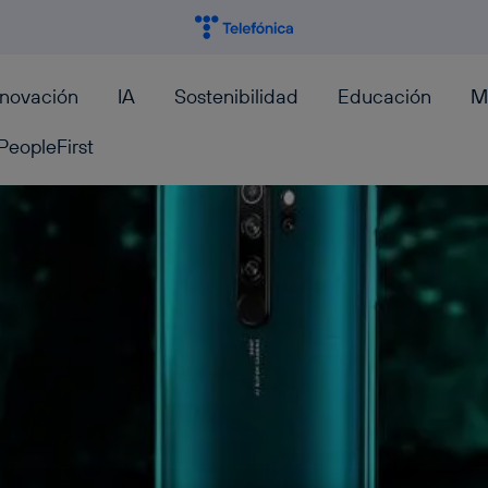
nnovación
IA
Sostenibilidad
Educación
M
PeopleFirst