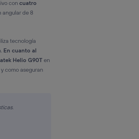
tivo con
cuatro
n angular de 8
liza tecnología
n.
En cuanto al
iatek Helio G90T
en
l y como aseguran
ticas.