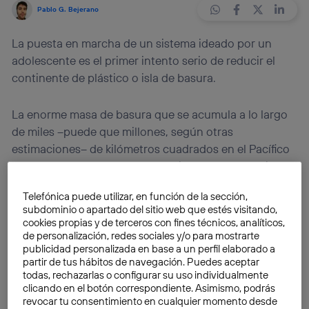
Pablo G. Bejerano
La puesta en marcha de un sistema ideado por un
adolescente es el primer intento serio de reducir el
continente de plástico o isla de basura.
La enorme masa de basura que se acumula a lo largo
de miles –puede que millones, según otras
estimaciones– de kilómetros cuadrados en el Pacífico
Norte va a ser enfrentada por primera vez. La entidad
sin ánimo de lucro
The Ocean Cleanup
tiene previsto
Telefónica puede utilizar, en función de la sección,
poner en marcha una máquina para reducir el
subdominio o apartado del sitio web que estés visitando,
continente de plástico de tamaño.
cookies propias y de terceros con fines técnicos, analíticos,
de personalización, redes sociales y/o para mostrarte
publicidad personalizada en base a un perfil elaborado a
El inventor de la máquina es
Boyan Slat
, que con 18
partir de tus hábitos de navegación. Puedes aceptar
años ideó este sistema con el fin de poder limpiar los
todas, rechazarlas o configurar su uso individualmente
océanos del plástico. Después creó la organización
clicando en el botón correspondiente. Asimismo, podrás
revocar tu consentimiento en cualquier momento desde
The Ocean Cleanup, con el fin de dar salida a su