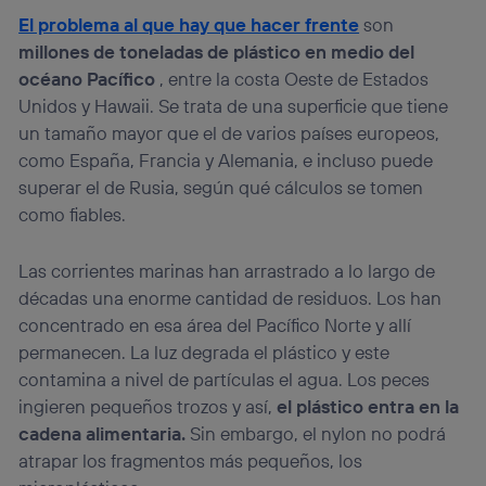
identificador. Típicamente:
El problema al que hay que hacer frente
son
Si utilizas una
conexión de banda ancha
(p. ej., Wi-Fi),
millones de toneladas de plástico en medio del
el marketing o análisis se realizará en función de las
océano Pacífico
, entre la costa Oeste de Estados
actividades de navegación de los miembros del hogar
que hayan dado su consentimiento.
Unidos y Hawaii. Se trata de una superficie que tiene
un tamaño mayor que el de varios países europeos,
Si utilizas
datos móviles
, el marketing será más
personalizado, ya que se basará únicamente en la
como España, Francia y Alemania, e incluso puede
navegación del usuario del móvil.
superar el de Rusia, según qué cálculos se tomen
Puedes gestionar los consentimientos Utiq seleccionando
como fiables.
“Administrar Utiq” en la parte inferior de esta página web o
visitando el
portal de privacidad de Utiq
(“consenthub”)
. Para más información, consulta
Las corrientes marinas han arrastrado a lo largo de
la
política de privacidad de Utiq
.
décadas una enorme cantidad de residuos. Los han
concentrado en esa área del Pacífico Norte y allí
permanecen. La luz degrada el plástico y este
contamina a nivel de partículas el agua. Los peces
ingieren pequeños trozos y así,
el plástico entra en la
cadena alimentaria.
Sin embargo, el nylon no podrá
atrapar los fragmentos más pequeños, los