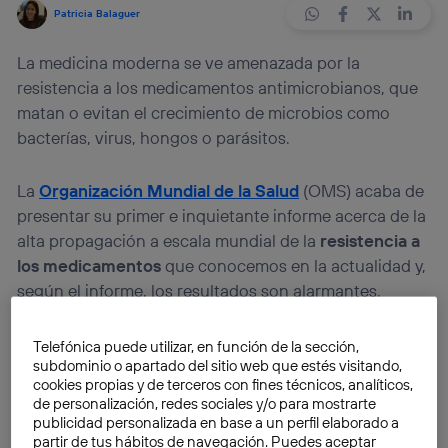
Patricia Balaguer
La medicina moderna se ve amenazada por la
resistencia a los medicamentos antimicrobianos, que
matan o evitan el crecimiento de microbios como
bacterías, virus, hongos o parásitos.
La
Organización Mundial de la Salud
(OMS) acaba de
presentar su primer e inquietante informe acerca de la
alta propagación a escala mundial de la
resistencia a
los medicamentos
que conocemos en la actualidad y,
según el informe, los resultados son alarmantes.
La alarma que quiere transmitir la OMS es tal que su
Telefónica puede utilizar, en función de la sección,
subdominio o apartado del sitio web que estés visitando,
Subdirector General para la Seguridad de la Salud,
cookies propias y de terceros con fines técnicos, analíticos,
Keiji Fukuda
, afirma que «el mundo se dirige hacia una
de personalización, redes sociales y/o para mostrarte
era postantibiótico en la que lo que ahora son
publicidad personalizada en base a un perfil elaborado a
partir de tus hábitos de navegación. Puedes aceptar
infecciones comunes y lesiones menores que han sido