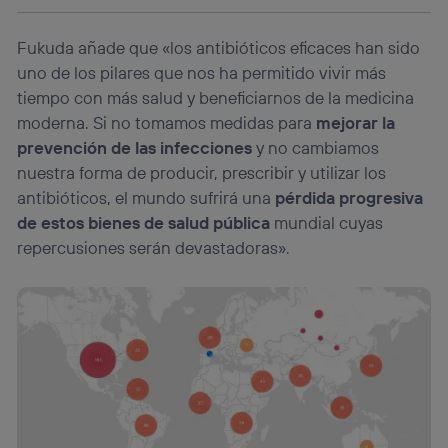
Este identificador se asigna a la conexión de internet, por
lo que cualquier persona que conecte su dispositivo y
Fukuda añade que «los antibióticos eficaces han sido
consienta el uso de la tecnología recibirá el mismo
uno de los pilares que nos ha permitido vivir más
identificador. Típicamente:
tiempo con más salud y beneficiarnos de la medicina
Si utilizas una
conexión de banda ancha
(p. ej., Wi-Fi),
el marketing o análisis se realizará en función de las
moderna. Si no tomamos medidas para
mejorar la
actividades de navegación de los miembros del hogar
prevención de las infecciones
y no cambiamos
que hayan dado su consentimiento.
nuestra forma de producir, prescribir y utilizar los
Si utilizas
datos móviles
, el marketing será más
antibióticos, el mundo sufrirá una
pérdida progresiva
personalizado, ya que se basará únicamente en la
de estos bienes de salud pública
mundial cuyas
navegación del usuario del móvil.
repercusiones serán devastadoras».
Puedes gestionar los consentimientos Utiq seleccionando
“Administrar Utiq” en la parte inferior de esta página web o
visitando el
portal de privacidad de Utiq
(“consenthub”)
. Para más información, consulta
la
política de privacidad de Utiq
.