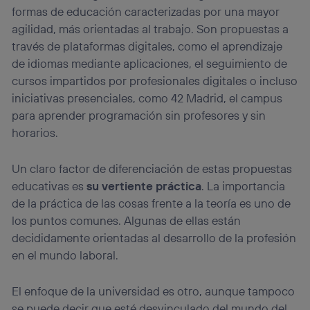
Si utilizas una
conexión de banda ancha
(p. ej., Wi-Fi),
formas de educación caracterizadas por una mayor
el marketing o análisis se realizará en función de las
agilidad, más orientadas al trabajo. Son propuestas a
actividades de navegación de los miembros del hogar
través de plataformas digitales, como el aprendizaje
que hayan dado su consentimiento.
de idiomas mediante aplicaciones, el seguimiento de
Si utilizas
datos móviles
, el marketing será más
personalizado, ya que se basará únicamente en la
cursos impartidos por profesionales digitales o incluso
navegación del usuario del móvil.
iniciativas presenciales, como 42 Madrid, el campus
Puedes gestionar los consentimientos Utiq seleccionando
para aprender programación sin profesores y sin
“Administrar Utiq” en la parte inferior de esta página web o
horarios.
visitando el
portal de privacidad de Utiq
(“consenthub”)
. Para más información, consulta
la
política de privacidad de Utiq
.
Un claro factor de diferenciación de estas propuestas
educativas es
su vertiente práctica
. La importancia
de la práctica de las cosas frente a la teoría es uno de
los puntos comunes. Algunas de ellas están
decididamente orientadas al desarrollo de la profesión
en el mundo laboral.
El enfoque de la universidad es otro, aunque tampoco
se puede decir que esté desvinculado del mundo del