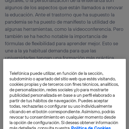
digitales, o la personalización de la enseñanza son
algunos de los aspectos que están llamados a renovar
la educación. Ante el trastorno que ha supuesto la
pandemia se ha puesto de manifiesto la utilidad de
algunas herramientas, como la videoconferencia. Pero
también se ha hecho notable la importancia de
fórmulas de flexibilidad para aprender mejor. Esto se
une a la ya habitual demanda para que las
universidades tengan una formación más práctica.
Telefónica puede utilizar, en función de la sección,
subdominio o apartado del sitio web que estés visitando,
cookies propias y de terceros con fines técnicos, analíticos,
de personalización, redes sociales y/o para mostrarte
publicidad personalizada en base a un perfil elaborado a
partir de tus hábitos de navegación. Puedes aceptar
todas, rechazarlas o configurar su uso individualmente
clicando en el botón correspondiente. Asimismo, podrás
revocar tu consentimiento en cualquier momento desde
la opción de configuración. Si deseas obtener información
más detallada, consulta nuestra
Política de Cookies
.