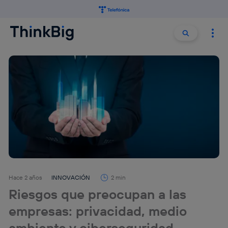
Buscar:
Buscar
Hace 2 años
INNOVACIÓN
2 min
Riesgos que preocupan a las
empresas: privacidad, medio
ambiente y ciberseguridad