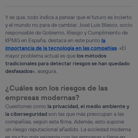
Si utilizas una
conexión de banda ancha
(p. ej., Wi-Fi),
el marketing o análisis se realizará en función de las
Y es que, todo indica a pensar que el futuro es incierto
actividades de navegación de los miembros del hogar
y el mundo no para de cambiar. José Luis Blasco, socio
que hayan dado su consentimiento.
responsable de Gobierno, Riesgo y Cumplimiento de
Si utilizas
datos móviles
, el marketing será más
personalizado, ya que se basará únicamente en la
KPMG en España, destaca en este punto
la
navegación del usuario del móvil.
importancia de la tecnología en las compañías
. «El
Puedes gestionar los consentimientos Utiq seleccionando
mayor problema actual es que
los métodos
“Administrar Utiq” en la parte inferior de esta página web o
tradicionales para detectar riesgos se han quedado
visitando el
portal de privacidad de Utiq
(“consenthub”)
. Para más información, consulta
desfasados
«, asegura.
la
política de privacidad de Utiq
.
¿Cuáles son los riesgos de las
empresas modernas?
Cuestiones como
la privacidad, el medio ambiente y
la ciberseguridad
son las que más preocupan a las
compañías, según esta firma. Además, esto supone
un riesgo reputacional añadido. La sociedad moderna
es mucho más exigente con las empresas y tiene en