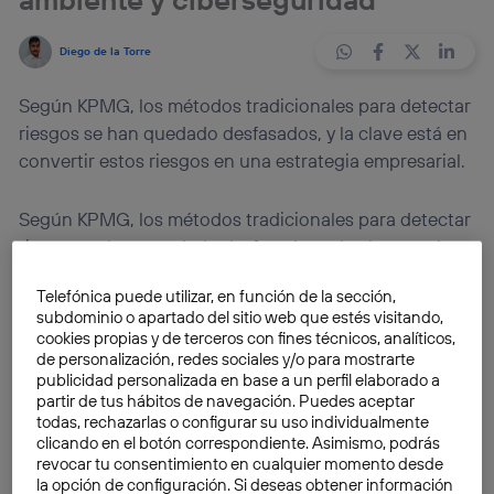
Diego de la Torre
Según KPMG, los métodos tradicionales para detectar
riesgos se han quedado desfasados, y la clave está en
convertir estos riesgos en una estrategia empresarial.
Según KPMG, los métodos tradicionales para detectar
riesgos se han quedado desfasados, y la clave está en
convertir estos riesgos en una estrategia empresarial.
Telefónica puede utilizar, en función de la sección,
subdominio o apartado del sitio web que estés visitando,
La vida de las empresas se ha visto
reducida en un
cookies propias y de terceros con fines técnicos, analíticos,
65% en el último siglo
. La longevidad de un negocio
de personalización, redes sociales y/o para mostrarte
publicidad personalizada en base a un perfil elaborado a
está vinculada a los riesgos, y esto es algo que se ha
partir de tus hábitos de navegación. Puedes aceptar
multiplicado en la última década. Y en este
todas, rechazarlas o configurar su uso individualmente
escenario,
KPMG
, firma especializada en
auditoría y
clicando en el botón correspondiente. Asimismo, podrás
revocar tu consentimiento en cualquier momento desde
asesoramiento de negocio
, confirma en este punto
la opción de configuración. Si deseas obtener información