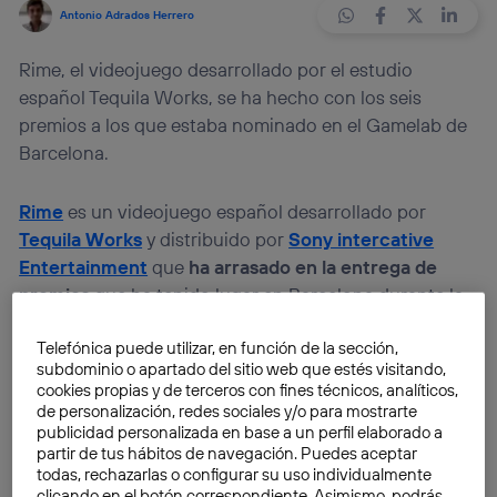
Antonio Adrados Herrero
Rime, el videojuego desarrollado por el estudio
español Tequila Works, se ha hecho con los seis
premios a los que estaba nominado en el Gamelab de
Barcelona.
Rime
es un videojuego español desarrollado por
Tequila Works
y distribuido por
Sony intercative
Entertainment
que
ha arrasado en la entrega de
premios
que ha tenido lugar en Barcelona durante la
celebración del decimotercer Congreso Internacional
Telefónica puede utilizar, en función de la sección,
de videojuegos y ocio interactivo de Barcelona.
subdominio o apartado del sitio web que estés visitando,
cookies propias y de terceros con fines técnicos, analíticos,
Gamelab de Barcelona
de personalización, redes sociales y/o para mostrarte
publicidad personalizada en base a un perfil elaborado a
El XIII Congreso internacional de videojuegos y ocio
partir de tus hábitos de navegación. Puedes aceptar
interactivo
coincidió con la décima edición de los
todas, rechazarlas o configurar su uso individualmente
clicando en el botón correspondiente. Asimismo, podrás