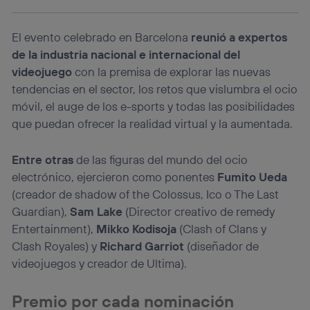
lo que cualquier persona que conecte su dispositivo y
consienta el uso de la tecnología recibirá el mismo
identificador. Típicamente:
El evento celebrado en Barcelona
reunió a expertos
Si utilizas una
conexión de banda ancha
(p. ej., Wi-Fi),
de la industria nacional e internacional del
el marketing o análisis se realizará en función de las
videojuego
con la premisa de explorar las nuevas
actividades de navegación de los miembros del hogar
que hayan dado su consentimiento.
tendencias en el sector, los retos que vislumbra el ocio
Si utilizas
datos móviles
, el marketing será más
móvil, el auge de los e-sports y todas las posibilidades
personalizado, ya que se basará únicamente en la
que puedan ofrecer la realidad virtual y la aumentada.
navegación del usuario del móvil.
Puedes gestionar los consentimientos Utiq seleccionando
Entre otras
de las figuras del mundo del ocio
“Administrar Utiq” en la parte inferior de esta página web o
electrónico, ejercieron como ponentes
Fumito Ueda
visitando el
portal de privacidad de Utiq
(“consenthub”)
. Para más información, consulta
(creador de shadow of the Colossus, Ico o The Last
la
política de privacidad de Utiq
.
Guardian),
Sam Lake
(Director creativo de remedy
Entertainment),
Mikko Kodisoja
(Clash of Clans y
Clash Royales) y
Richard Garriot
(diseñador de
videojuegos y creador de Ultima).
Premio por cada nominación