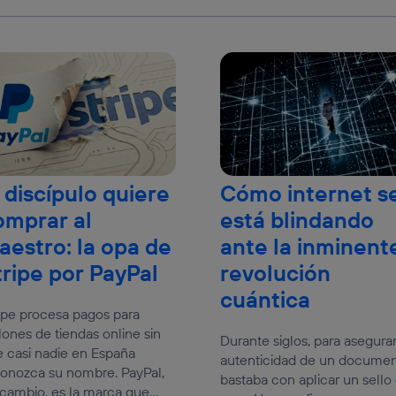
 discípulo quiere
Cómo internet s
omprar al
está blindando
aestro: la opa de
ante la inminent
tripe por PayPal
revolución
cuántica
ipe procesa pagos para
lones de tiendas online sin
Durante siglos, para asegurar
 casi nadie en España
autenticidad de un docume
onozca su nombre. PayPal,
bastaba con aplicar un sello
cambio, es la marca que...