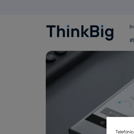
I
Blogthinkbig.com
#
Telefónic