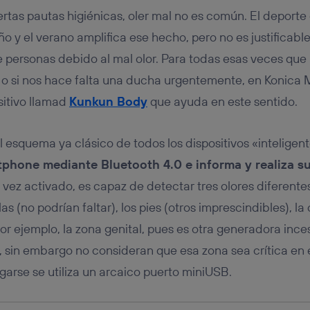
izas una
conexión de banda ancha
(p. ej., Wi-Fi), el marketing o análi
rtas pautas higiénicas, oler mal no es común. El deporte 
ará en función de las actividades de navegación de los miembros del
dado su consentimiento.
o y el verano amplifica ese hecho, pero no es justificable
izas
datos móviles
, el marketing será más personalizado, ya que se ba
e personas debido al mal olor. Para todas esas veces que 
ente en la navegación del usuario del móvil.
 o si nos hace falta una ducha urgentemente, en Konica 
stionar los consentimientos Utiq seleccionando “Administrar Utiq” e
de esta página web o visitando el
portal de privacidad de Utiq (“c
sitivo llamad
Kunkun Body
que ayuda en este sentido.
información, consulta la
política de privacidad de Utiq
.
 esquema ya clásico de todos los dispositivos «inteligent
tphone mediante Bluetooth 4.0 e informa y realiza s
 vez activado, es capaz de detectar tres olores diferent
las (no podrían faltar), los pies (otros imprescindibles), la
r ejemplo, la zona genital, pues es otra generadora inces
, sin embargo no consideran que esa zona sea crítica e
garse se utiliza un arcaico puerto miniUSB.