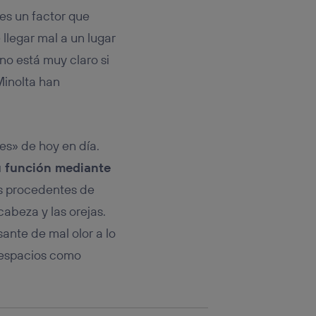
sis se
es un factor que
 hogar que
 llegar mal a un lugar
sará
no está muy claro si
Minolta han
n la parte
onsenthub”)
.
es» de hoy en día.
u función mediante
es procedentes de
 cabeza y las orejas.
ante de mal olor a lo
n espacios como