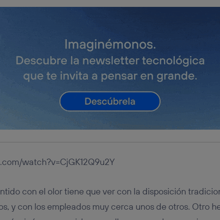
be.com/watch?v=CjGK12Q9u2Y
ntido con el olor tiene que ver con la disposición tradicio
os, y con los empleados muy cerca unos de otros. Otro h