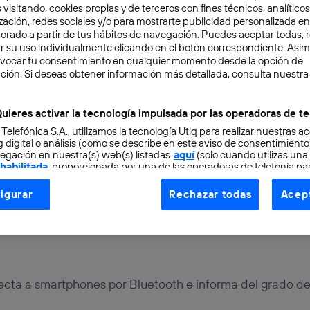
 visitando, cookies propias y de terceros con fines técnicos, analíticos
zación, redes sociales y/o para mostrarte publicidad personalizada e
aborado a partir de tus hábitos de navegación. Puedes aceptar todas, 
r su uso individualmente clicando en el botón correspondiente. Asi
evocar tu consentimiento en cualquier momento desde la opción de
ción. Si deseas obtener información más detallada, consulta nuestra
TAL
2 min
uieres activar la tecnología impulsada por las operadoras de te
 Telefónica S.A., utilizamos la tecnología Utiq para realizar nuestras a
 hueles mal nunca ha sid
 digital o análisis (como se describe en este aviso de consentimient
egación en nuestra(s) web(s) listadas
aquí
(solo cuando utilizas una
 habilitada
, proporcionada por una de las operadoras de telefonía par
igiénico
tu consentimiento en cada página web).
igurar
Rechazar todas
Acept
ogía Utiq está diseñada con la privacidad como prioridad ofreciéndot
ogía utiliza un identificador cifrado creado por tu
operadora de tele
o tu dirección IP y otra información de la cuenta de cliente de telec
 a la conexión que utilizas (p. ej., número de teléfono móvil).
tificador se asigna a la conexión de internet, por lo que cualquier pe
ta a smartphones por Bluetooth e informa del grado del
u dispositivo y consienta el uso de la tecnología recibirá el mismo iden
nte: