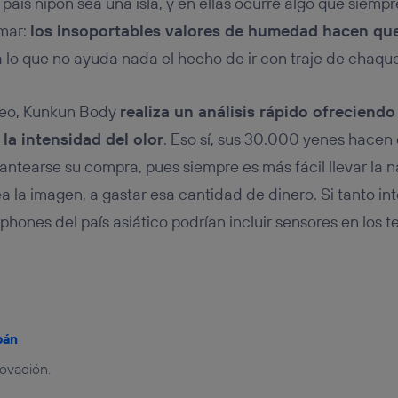
 país nipón sea una isla, y en ellas ocurre algo que siem
 mar:
los insoportables valores de humedad hacen qu
 a lo que no ayuda nada el hecho de ir con traje de chaque
deo, Kunkun Body
realiza un análisis rápido ofreciend
 la intensidad del olor
. Eso sí, sus 30.000 yenes hace
ntearse su compra, pues siempre es más fácil llevar la nar
 la imagen, a gastar esa cantidad de dinero. Si tanto int
hones del país asiático podrían incluir sensores en los t
bán
novación.