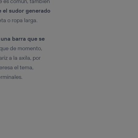
pre es común, también
e el sudor generado
ta o ropa larga.
o una barra que se
n que de momento,
iz a la axila, por
eresa el tema,
erminales.