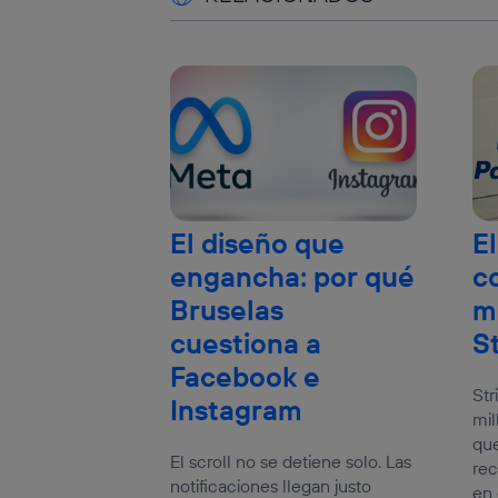
El diseño que
El
engancha: por qué
c
Bruselas
m
cuestiona a
S
Facebook e
Str
Instagram
mil
que
El scroll no se detiene solo. Las
rec
notificaciones llegan justo
en 