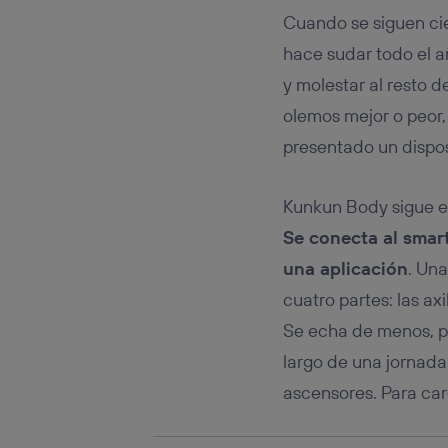
Si util
Cuando se siguen cie
realiz
hayan 
hace sudar todo el añ
Si util
y molestar al resto d
únicam
olemos mejor o peor,
Puedes ge
inferior 
presentado un dispo
Para más 
Kunkun Body sigue el
Se conecta al smar
una aplicación
. Una
cuatro partes: las axi
Se echa de menos, po
largo de una jornada
ascensores. Para car