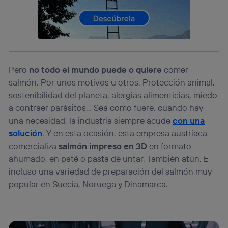
lo que cualquier persona que conecte su dispositivo y
consienta el uso de la tecnología recibirá el mismo
identificador. Típicamente:
Si utilizas una
conexión de banda ancha
(p. ej., Wi-Fi),
el marketing o análisis se realizará en función de las
actividades de navegación de los miembros del hogar
Pero
no todo el mundo puede o quiere
comer
que hayan dado su consentimiento.
salmón. Por unos motivos u otros. Protección animal,
Si utilizas
datos móviles
, el marketing será más
personalizado, ya que se basará únicamente en la
sostenibilidad del planeta, alergias alimenticias, miedo
navegación del usuario del móvil.
a contraer parásitos… Sea como fuere, cuando hay
Puedes gestionar los consentimientos Utiq seleccionando
una necesidad, la industria siempre acude
con una
“Administrar Utiq” en la parte inferior de esta página web o
solución
. Y en esta ocasión, esta empresa austríaca
visitando el
portal de privacidad de Utiq
comercializa
salmón impreso en 3D
en formato
(“consenthub”)
. Para más información, consulta
la
política de privacidad de Utiq
.
ahumado, en paté o pasta de untar. También atún. E
incluso una variedad de preparación del salmón muy
popular en Suecia, Noruega y Dinamarca.