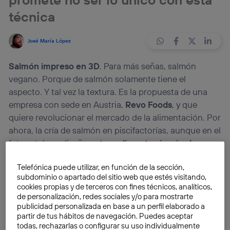
técnica
José María López
Salmón impreso en 3D
. Para más señas, salmón
vegano. Porque de salmón solamente tiene el
aspecto. Y tal vez la textura. Es la propuesta de una
empresa con sede en Austria,
Revo Foods
, y que
quiere revolucionar el mercado de la alimentación. Por
ahora, la cría de salmón en piscifactorías, aunque en el
futuro tal vez diseñen
otros alimentos inspirados
en
la naturaleza pero fabricados con otros ingredientes.
Telefónica puede utilizar, en función de la sección,
subdominio o apartado del sitio web que estés visitando,
El salmón es un
pescado azul
que gusta a muchos por
cookies propias y de terceros con fines técnicos, analíticos,
su sabor. Se consume
ahumado o cocinado
. Incluso
de personalización, redes sociales y/o para mostrarte
publicidad personalizada en base a un perfil elaborado a
en forma de paté o pasta de untar. Y puede pescarse o
partir de tus hábitos de navegación. Puedes aceptar
criarse en piscifactorías. A nivel nutricional, el salmón
todas, rechazarlas o configurar su uso individualmente