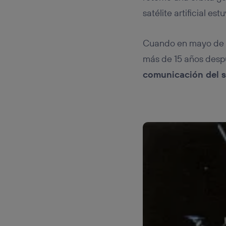
Este iden
conecte s
satélite artificial es
Típicame
Si util
Cuando en mayo de 1
realiz
hayan 
más de 15 años despu
Si util
comunicación del sa
únicam
Puedes ge
inferior 
Para más 