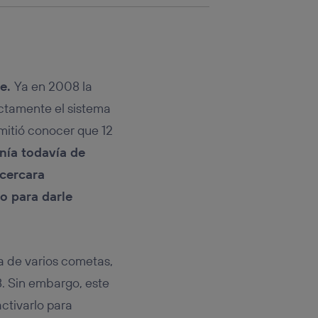
ve.
Ya en 2008 la
ctamente el sistema
itió conocer que 12
nía todavía de
acercara
to para darle
 de varios cometas,
8. Sin embargo, este
ctivarlo para