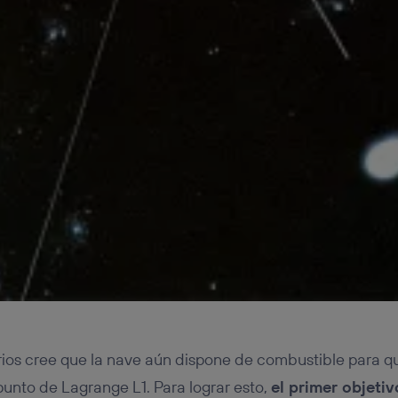
rios cree que la nave aún dispone de combustible para qu
unto de Lagrange L1. Para lograr esto,
el primer objeti