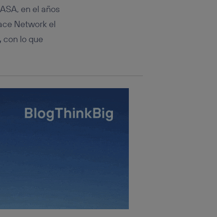
 NASA, en el años
pace Network el
,
con lo que