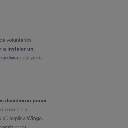
 de voluntarios
 a instalar un
 hardware utilizado
es decidieron poner
ara reunir la
le”, explica Wingo.
onstruir los