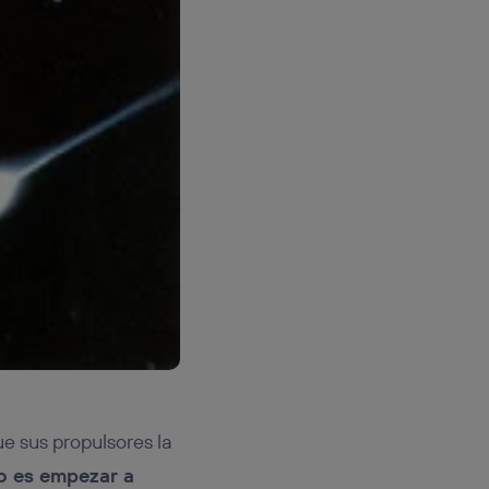
e sus propulsores la
vo es empezar a