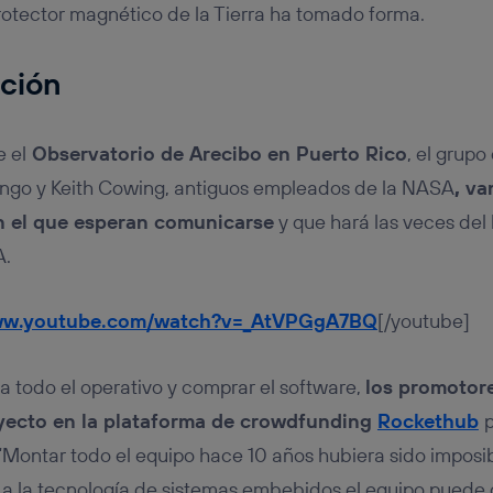
rotector magnético de la Tierra ha tomado forma.
cción
 el
Observatorio de Arecibo en Puerto Rico
, el grupo
go y Keith Cowing, antiguos empleados de la NASA
,
van
n el que esperan comunicarse
y que hará las veces del
A.
www.youtube.com/watch?v=_AtVPGgA7BQ
[/youtube]
 todo el operativo y comprar el software,
los promotor
royecto en la plataforma de crowdfunding
Rockethub
p
 “Montar todo el equipo hace 10 años hubiera sido imposib
a la tecnología de sistemas embebidos el equipo puede c