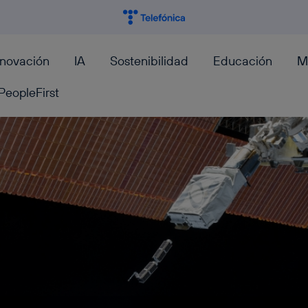
nnovación
IA
Sostenibilidad
Educación
M
PeopleFirst