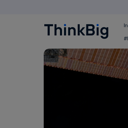
I
Blogthinkbig.com
#