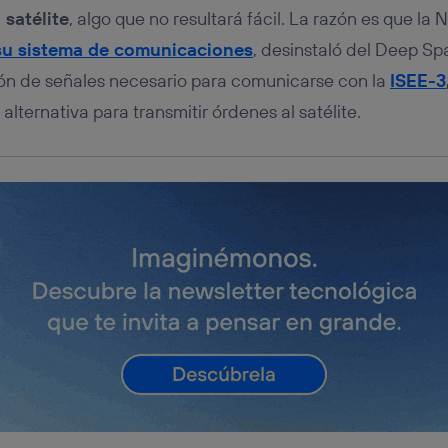
satélite
, algo que no resultará fácil. La razón es que la
su sistema de comunicaciones
, desinstaló del Deep S
ión de señales necesario para comunicarse con la
ISEE-3
alternativa para transmitir órdenes al satélite.