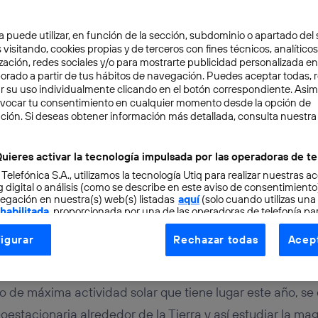
a puede utilizar, en función de la sección, subdominio o apartado del 
 visitando, cookies propias y de terceros con fines técnicos, analíticos
zación, redes sociales y/o para mostrarte publicidad personalizada e
aborado a partir de tus hábitos de navegación. Puedes aceptar todas, 
r su uso individualmente clicando en el botón correspondiente. Asi
evocar tu consentimiento en cualquier momento desde la opción de
ción. Si deseas obtener información más detallada, consulta nuestra
NOLOGÍA
3 min
a el rescate de un satéli
uieres activar la tecnología impulsada por las operadoras de te
 Telefónica S.A., utilizamos la tecnología Utiq para realizar nuestras a
gracias al crowdfunding
 digital o análisis (como se describe en este aviso de consentimient
egación en nuestra(s) web(s) listadas
aquí
(solo cuando utilizas una
 habilitada
, proporcionada por una de las operadoras de telefonía par
tu consentimiento en cada página web).
igurar
Rechazar todas
Acept
ogía Utiq está diseñada con la privacidad como prioridad ofreciéndot
ogía utiliza un identificador cifrado creado por tu
operadora de tele
o tu dirección IP y otra información de la cuenta de cliente de telec
 de máxima actividad solar que tiene lugar este año, se 
 a la conexión que utilizas (p. ej., número de teléfono móvil).
oestacionaria alrededor de la Tierra y así estudiar la ma