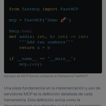
Ejemplo de MCP Server utilizando el framework FastMCP
Una pieza fundamental en la implementación y uso de
servidores MCP es la definición detallada de cada
herramienta. Esta definición actúa como la
documentación que describe qué hace la herramienta,