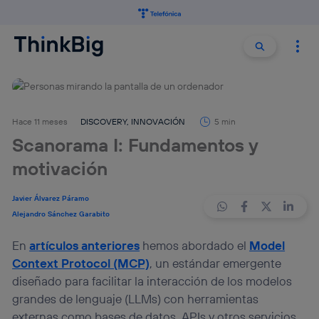
Buscar:
Buscar
Hace 11 meses
DISCOVERY
,
INNOVACIÓN
5 min
Scanorama I: Fundamentos y
motivación
Javier Álvarez Páramo
Alejandro Sánchez Garabito
En
artículos anteriores
hemos abordado el
Model
Context Protocol (MCP)
, un estándar emergente
diseñado para facilitar la interacción de los modelos
grandes de lenguaje (LLMs) con herramientas
externas como bases de datos, APIs y otros servicios.