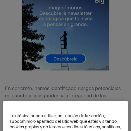
En concreto, hemos identificado riesgos potenciales
en cuanto a la seguridad y la integridad de las
funciones que expone un servidor MCP, lo que nos
llevó a desarrollar una solución específica desde
Telefónica puede utilizar, en función de la sección,
Telefónica:
Scanorama
. Esta herramienta de código
subdominio o apartado del sitio web que estés visitando,
abierto está concebida para detectar y mitigar
cookies propias y de terceros con fines técnicos, analíticos,