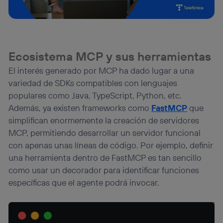
información de la cuenta de cliente de
telecomunicaciones vinculada a la conexión que utilizas
(p. ej., número de teléfono móvil).
Este identificador se asigna a la conexión de internet, por
lo que cualquier persona que conecte su dispositivo y
consienta el uso de la tecnología recibirá el mismo
Ecosistema MCP y sus herramientas
identificador. Típicamente:
El interés generado por MCP ha dado lugar a una
Si utilizas una
conexión de banda ancha
(p. ej., Wi-Fi),
variedad de SDKs compatibles con lenguajes
el marketing o análisis se realizará en función de las
actividades de navegación de los miembros del hogar
populares como Java, TypeScript, Python, etc.
que hayan dado su consentimiento.
Además, ya existen frameworks como
FastMCP
que
Si utilizas
datos móviles
, el marketing será más
simplifican enormemente la creación de servidores
personalizado, ya que se basará únicamente en la
MCP, permitiendo desarrollar un servidor funcional
navegación del usuario del móvil.
con apenas unas líneas de código. Por ejemplo, definir
Puedes gestionar los consentimientos Utiq seleccionando
una herramienta dentro de FastMCP es tan sencillo
“Administrar Utiq” en la parte inferior de esta página web o
visitando el
portal de privacidad de Utiq
como usar un decorador para identificar funciones
(“consenthub”)
. Para más información, consulta
específicas que el agente podrá invocar.
la
política de privacidad de Utiq
.