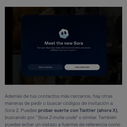
Además de tus contactos más cercanos, hay otras
maneras de pedir o buscar códigos de invitación a
Sora 2. Puedes
probar suerte con Twitter (ahora X)
,
buscando por “
Sora 2 invite code
” o similar. También
puedes echar un vistazo a fuentes de referencia como