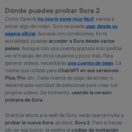
visitando el
portal de privacidad de Utiq
Dónde puedes probar Sora 2
(“consenthub”)
. Para más información, consulta
la
política de privacidad de Utiq
.
Como OpenAI
no nos lo pone muy fácil
, vamos a
poner algo de orden. Sora se puede
usar desde su
página oficial
. Aunque con condiciones. En la
actualidad, puedes
acceder a Sora desde varios
países
. Aunque con una cuenta gratuita solo podrás
ver el trabajo de otros usuarios y poco más. Para
generar videos, necesitarás
una cuenta de pago
. La
misma que utilizas para
ChatGPT en sus versiones
Plus, Pro
, etc. Cada cuenta de pago da acceso a
determinada cantidad de peticiones para crear tus
propios videos. De momento,
usando la versión
primera de Sora
.
Si entras ahora a la web de Sora, verás que te invita a
probar la nueva Sora
, es decir,
Sora 2
. Pero si haces
clic en ese botón, te pedirá el
código de invitación
.