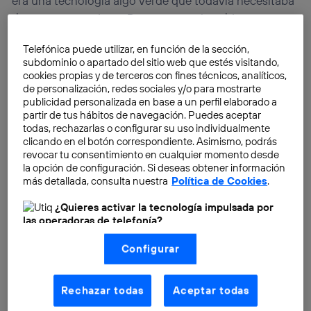
era una tecnología algo verde que todavía necesitaba
tiempo para madurar. De momento, los videos
apenas
duran unos segundos
. Pero menos es nada, y viendo
Telefónica puede utilizar, en función de la sección,
los miles de ejemplos publicados en Internet, la
subdominio o apartado del sitio web que estés visitando,
polémica está asegurada, dado su hiperrealismo.
cookies propias y de terceros con fines técnicos, analíticos,
de personalización, redes sociales y/o para mostrarte
publicidad personalizada en base a un perfil elaborado a
partir de tus hábitos de navegación. Puedes aceptar
todas, rechazarlas o configurar su uso individualmente
clicando en el botón correspondiente. Asimismo, podrás
revocar tu consentimiento en cualquier momento desde
la opción de configuración. Si deseas obtener información
más detallada, consulta nuestra
Política de Cookies
.
¿Quieres activar la tecnología impulsada por
las operadoras de telefonía?
Nosotros, Telefónica S.A., utilizamos la tecnología Utiq para
Configurar
realizar nuestras acciones de marketing digital o análisis
(como se describe en este aviso de consentimiento)
basadas en tu navegación en nuestra(s) web(s)
listadas
aquí
(solo cuando utilizas una
conexión a
Rechazar todas
Aceptar todas
internet habilitada
, proporcionada por una de las
operadoras de telefonía participantes, y otorgas tu