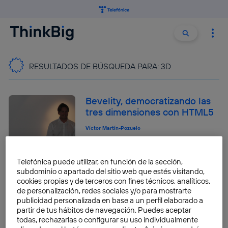
Buscar:
Buscar
RESULTADOS DE BÚSQUEDA PARA:
3D
Bevelity, democratizando las
tres dimensiones con HTML5
Víctor Martín-Pozuelo
Telefónica puede utilizar, en función de la sección,
subdominio o apartado del sitio web que estés visitando,
Recreando físicas reales en
cookies propias y de terceros con fines técnicos, analíticos,
un videojuego
de personalización, redes sociales y/o para mostrarte
publicidad personalizada en base a un perfil elaborado a
Víctor Martín-Pozuelo
partir de tus hábitos de navegación. Puedes aceptar
todas, rechazarlas o configurar su uso individualmente