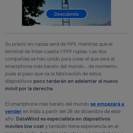
Si utilizas una
conexión de banda ancha
(p. ej., Wi-Fi),
el marketing o análisis se realizará en función de las
actividades de navegación de los miembros del hogar
que hayan dado su consentimiento.
Si utilizas
datos móviles
, el marketing será más
personalizado, ya que se basará únicamente en la
Su precio en rupias será de 999, mientras que el
navegación del usuario del móvil.
terminal de Intex cuesta 1.999 rupias. Las dos
Puedes gestionar los consentimientos Utiq seleccionando
“Administrar Utiq” en la parte inferior de esta página web o
compañías se han unido para crear el que será el
visitando el
portal de privacidad de Utiq
smartphone más barato del mundo… de momento,
(“consenthub”)
. Para más información, consulta
pues al paso que va la fabricación de estos
la
política de privacidad de Utiq
.
dispositivos
poco tardarán en adelantar al nuevo
móvil por la derecha
.
El smartphone más barato del mundo
se empezará a
vender
en India a partir del 28 de diciembre de este
año.
DataWind es especialista en dispositivos
móviles low cost
y también tiene experiencia en el