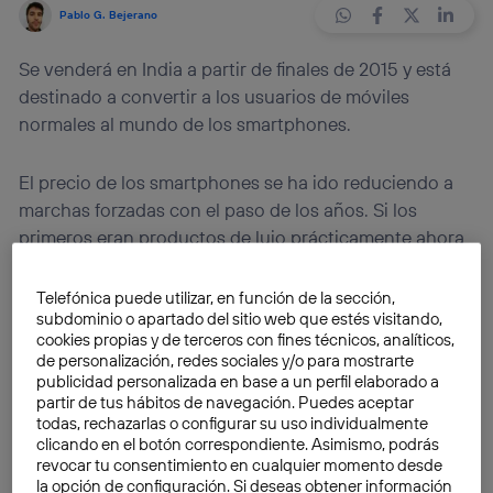
Pablo G. Bejerano
Se venderá en India a partir de finales de 2015 y está
destinado a convertir a los usuarios de móviles
normales al mundo de los smartphones.
El precio de los smartphones se ha ido reduciendo a
marchas forzadas con el paso de los años. Si los
primeros eran productos de lujo prácticamente ahora
se pueden encontrar opciones plenamente
funcionales
por menos de 100 euros
. Aunque donde
Telefónica puede utilizar, en función de la sección,
subdominio o apartado del sitio web que estés visitando,
de verdad se venden los dispositivos más baratos en
cookies propias y de terceros con fines técnicos, analíticos,
el países en desarrollo. Firefox OS se lanzó en estos
de personalización, redes sociales y/o para mostrarte
mercados con esta intención, mientras que diversos
publicidad personalizada en base a un perfil elaborado a
fabricantes chinos ofrecen terminales con Android por
partir de tus hábitos de navegación. Puedes aceptar
todas, rechazarlas o configurar su uso individualmente
unas pocas decenas de dólares.
clicando en el botón correspondiente. Asimismo, podrás
revocar tu consentimiento en cualquier momento desde
la opción de configuración. Si deseas obtener información
Microsoft presentó a principios de este año un