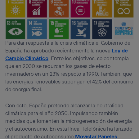
que hayan dado su consentimiento.
Si utilizas
datos móviles
, el marketing será más
personalizado, ya que se basará únicamente en la
navegación del usuario del móvil.
Puedes gestionar los consentimientos Utiq seleccionando
“Administrar Utiq” en la parte inferior de esta página web o
Para dar respuesta a la crisis climática el Gobierno de
visitando el
portal de privacidad de Utiq
España ha aprobado recientemente la nueva
Ley de
(“consenthub”)
. Para más información, consulta
la
política de privacidad de Utiq
.
Cambio Climático
. Entre los objetivos, se contempla
que en 2030 se reduzcan los gases de efecto
invernadero en un 23% respecto a 1990. También, que
las energías renovables supongan el 42% del consumo
de energía final.
Con esto, España pretende alcanzar la neutralidad
climática para el año 2050, impulsando también
medidas que fomenten la microgeneración de energía
y el autoconsumo. En esta línea, Telefónica ha lanzado
el producto de autoconsumo
Movistar Paneles