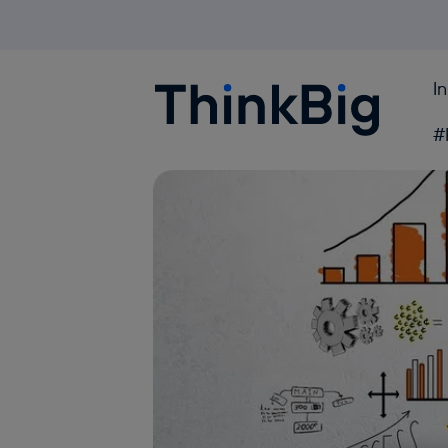
I
Blogthinkbig.com
#