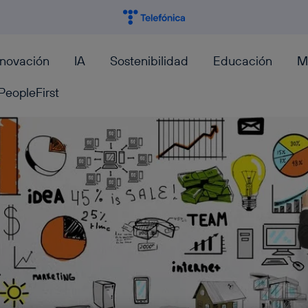
nnovación
IA
Sostenibilidad
Educación
M
PeopleFirst