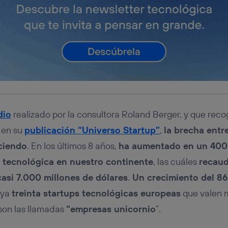
dio
realizado por la consultora Roland Berger, y que reco
 en su
publicación “Universo Startup”
,
la brecha entr
uciendo
. En los últimos 8 años,
ha aumentado en un 400
 tecnológica en nuestro continente
, las cuáles
recaud
asi 7.000 millones de dólares
.
Un crecimiento del 8
 ya
treinta startups tecnológicas europeas
que valen 
 son las llamadas
“empresas unicornio
”.