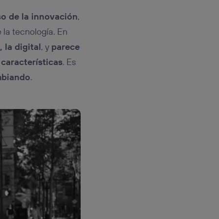
rsona que
tificador.
so de la innovación
,
 la tecnología. En
sis se
 hogar que
 la digital
, y
parece
 características
. Es
sará
mbiando
.
n la parte
onsenthub”)
.