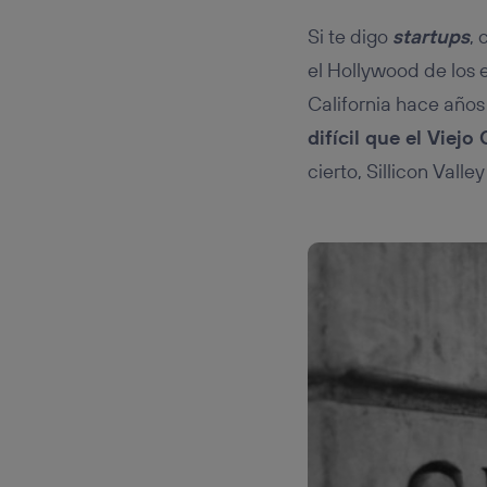
Este iden
conecte s
Si te digo
startups
,
Típicame
el Hollywood de los 
Si util
realiz
California hace año
hayan 
difícil que el Viej
Si util
únicam
cierto, Sillicon Vall
Puedes ge
inferior 
Para más 