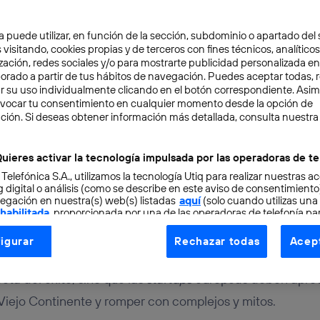
a puede utilizar, en función de la sección, subdominio o apartado del 
 visitando, cookies propias y de terceros con fines técnicos, analíticos
zación, redes sociales y/o para mostrarte publicidad personalizada e
aborado a partir de tus hábitos de navegación. Puedes aceptar todas, 
r su uso individualmente clicando en el botón correspondiente. Asi
evocar tu consentimiento en cualquier momento desde la opción de
ción. Si deseas obtener información más detallada, consulta nuestra
OCIO
4 min
 en Europa. Desmontan
uieres activar la tecnología impulsada por las operadoras de te
 Telefónica S.A., utilizamos la tecnología Utiq para realizar nuestras a
 digital o análisis (como se describe en este aviso de consentimient
egación en nuestra(s) web(s) listadas
aquí
(solo cuando utilizas una
 habilitada
, proporcionada por una de las operadoras de telefonía par
tu consentimiento en cada página web).
igurar
Rechazar todas
Acept
ogía Utiq está diseñada con la privacidad como prioridad ofreciéndot
 Valley, pero la brecha con el paraíso emprendedor se red
ogía utiliza un identificador cifrado creado por tu
operadora de tele
ceta del éxito, sino que las
startups
europeas deben aprov
o tu dirección IP y otra información de la cuenta de cliente de telec
l Viejo Continente y romper con complejos y mitos.
 a la conexión que utilizas (p. ej., número de teléfono móvil).