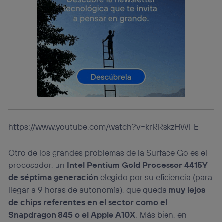
actividades de navegación de los miembros del hogar
que hayan dado su consentimiento.
Si utilizas
datos móviles
, el marketing será más
personalizado, ya que se basará únicamente en la
navegación del usuario del móvil.
Puedes gestionar los consentimientos Utiq seleccionando
“Administrar Utiq” en la parte inferior de esta página web o
visitando el
portal de privacidad de Utiq
(“consenthub”)
. Para más información, consulta
la
política de privacidad de Utiq
.
https://www.youtube.com/watch?v=krRRskzHWFE
Otro de los grandes problemas de la Surface Go es el
procesador, un
Intel Pentium Gold Processor 4415Y
de séptima generación
elegido por su eficiencia (para
llegar a 9 horas de autonomía), que queda
muy lejos
de chips referentes en el sector como el
Snapdragon 845 o el Apple A10X
. Más bien, en