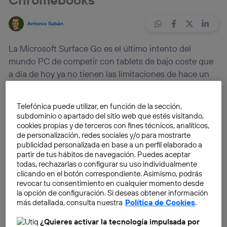
Antonio Sabán
La Microsoft Surface Go es el último intento del
mundo PC de competir con tablets de bajo coste que
a día de hoy ya no tienen las limitaciones de hace un
lustro.
Telefónica puede utilizar, en función de la sección,
En los últimos años se ha hablado mucho del daño
subdominio o apartado del sitio web que estés visitando,
que los
Chromebook
, los portátiles económicos de
cookies propias y de terceros con fines técnicos, analíticos,
de personalización, redes sociales y/o para mostrarte
Google con Chrome OS, han hecho al iPad. Es por ello
publicidad personalizada en base a un perfil elaborado a
que Apple se vio «obligada» a lanzar un iPad
partir de tus hábitos de navegación. Puedes aceptar
económico en 2017 tras mucho tiempo haciendo
todas, rechazarlas o configurar su uso individualmente
clicando en el botón correspondiente. Asimismo, podrás
ligeras reducciones de precios en modelos anteriores.
revocar tu consentimiento en cualquier momento desde
Ahora,
quien se había quedado sin hueco por precio
la opción de configuración. Si deseas obtener información
eran las
Microsoft Surface
, por lo que la compañía
más detallada, consulta nuestra
Política de Cookies
.
de Redmond ha lanzado la Surface Go.
¿Quieres activar la tecnología impulsada por