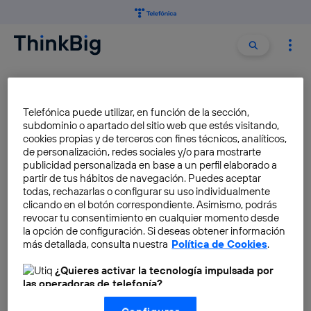
Buscar:
Buscar
ALIANZA
Telefónica puede utilizar, en función de la sección,
subdominio o apartado del sitio web que estés visitando,
Telefónica, el nuevo partner
cookies propias y de terceros con fines técnicos, analíticos,
tecnológico de Basque
de personalización, redes sociales y/o para mostrarte
Culinary Center
publicidad personalizada en base a un perfil elaborado a
partir de tus hábitos de navegación. Puedes aceptar
Marisol Peña
todas, rechazarlas o configurar su uso individualmente
clicando en el botón correspondiente. Asimismo, podrás
revocar tu consentimiento en cualquier momento desde
la opción de configuración. Si deseas obtener información
Telefónica y el BID renuevan
más detallada, consulta nuestra
Política de Cookies
.
la Alianza Estratégica para
Latinoamérica
¿Quieres activar la tecnología impulsada por
las operadoras de telefonía?
Carolina Ferrer Caballero
Nosotros, Telefónica S.A., utilizamos la tecnología Utiq para