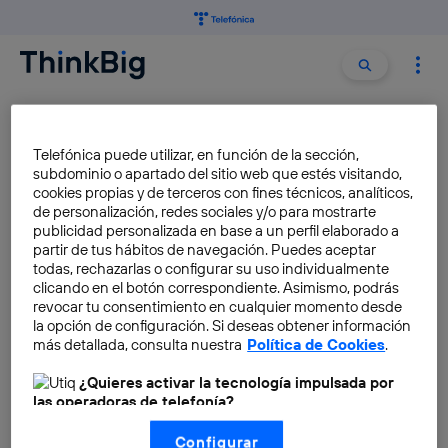
Buscar:
Buscar
ALUMINIO
Telefónica puede utilizar, en función de la sección,
subdominio o apartado del sitio web que estés visitando,
Procesadores cuánticos: ¿cuál
cookies propias y de terceros con fines técnicos, analíticos,
de personalización, redes sociales y/o para mostrarte
es la clave para que esta
publicidad personalizada en base a un perfil elaborado a
tecnología sea escalable?
partir de tus hábitos de navegación. Puedes aceptar
todas, rechazarlas o configurar su uso individualmente
José María López
clicando en el botón correspondiente. Asimismo, podrás
revocar tu consentimiento en cualquier momento desde
la opción de configuración. Si deseas obtener información
Fabrican un material que hace
más detallada, consulta nuestra
Política de Cookies
.
a los barcos insumergibles
¿Quieres activar la tecnología impulsada por
Ara Rodríguez
las operadoras de telefonía?
Nosotros, Telefónica S.A., utilizamos la tecnología Utiq para
Configurar
realizar nuestras acciones de marketing digital o análisis