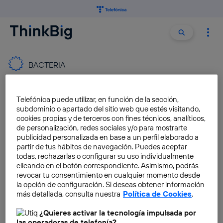
Buscar:
Buscar
BACTERIA
Una nueva bacteria permitirá
Telefónica puede utilizar, en función de la sección,
al ser humano respirar en
subdominio o apartado del sitio web que estés visitando,
Marte
cookies propias y de terceros con fines técnicos, analíticos,
de personalización, redes sociales y/o para mostrarte
Borja García
publicidad personalizada en base a un perfil elaborado a
partir de tus hábitos de navegación. Puedes aceptar
todas, rechazarlas o configurar su uso individualmente
clicando en el botón correspondiente. Asimismo, podrás
Crean una bacteria que
revocar tu consentimiento en cualquier momento desde
absorbe CO2 y es capaz de
la opción de configuración. Si deseas obtener información
producir energía
más detallada, consulta nuestra
Política de Cookies
.
Antonio Sabán
¿Quieres activar la tecnología impulsada por
las operadoras de telefonía?