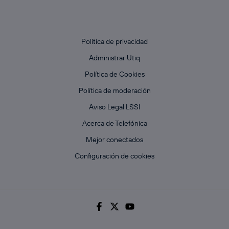
que hayan dado su consentimiento.
Si utilizas
datos móviles
, el marketing será más
personalizado, ya que se basará únicamente en la
navegación del usuario del móvil.
Política de privacidad
Puedes gestionar los consentimientos Utiq seleccionando
Administrar Utiq
“Administrar Utiq” en la parte inferior de esta página web o
visitando el
portal de privacidad de Utiq
Política de Cookies
(“consenthub”)
. Para más información, consulta
Política de moderación
la
política de privacidad de Utiq
.
Aviso Legal LSSI
Acerca de Telefónica
Mejor conectados
Configuración de cookies