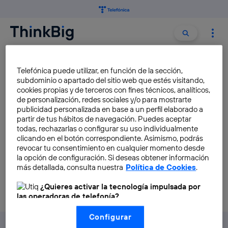
Buscar:
Buscar
CAROLINA MARÍN
Telefónica puede utilizar, en función de la sección,
subdominio o apartado del sitio web que estés visitando,
cookies propias y de terceros con fines técnicos, analíticos,
Telefónica se convierte en el
de personalización, redes sociales y/o para mostrarte
nuevo partner tecnológico de
publicidad personalizada en base a un perfil elaborado a
partir de tus hábitos de navegación. Puedes aceptar
Carolina Marín
todas, rechazarlas o configurar su uso individualmente
Antonio Gomariz
clicando en el botón correspondiente. Asimismo, podrás
revocar tu consentimiento en cualquier momento desde
la opción de configuración. Si deseas obtener información
más detallada, consulta nuestra
Política de Cookies
.
¿Quieres activar la tecnología impulsada por
las operadoras de telefonía?
Nosotros, Telefónica S.A., utilizamos la tecnología Utiq para
Configurar
realizar nuestras acciones de marketing digital o análisis
(como se describe en este aviso de consentimiento)