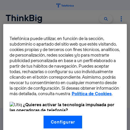
Buscar:
Buscar
CARTO
Telefónica puede utilizar, en función de la sección,
subdominio o apartado del sitio web que estés visitando,
cookies propias y de terceros con fines técnicos, analíticos,
de personalización, redes sociales y/o para mostrarte
Carto y la localización
publicidad personalizada en base a un perfil elaborado a
inteligente
partir de tus hábitos de navegación. Puedes aceptar
todas, rechazarlas o configurar su uso individualmente
Pablo Requejo Rodriguez
clicando en el botón correspondiente. Asimismo, podrás
revocar tu consentimiento en cualquier momento desde
la opción de configuración. Si deseas obtener información
más detallada, consulta nuestra
Política de Cookies
.
¿Quieres activar la tecnología impulsada por
las operadoras de telefonía?
Nosotros, Telefónica S.A., utilizamos la tecnología Utiq para
Configurar
realizar nuestras acciones de marketing digital o análisis
(como se describe en este aviso de consentimiento)