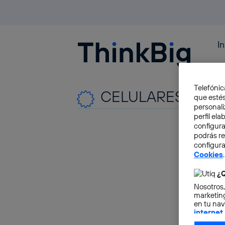
I
Blogthinkbig.com
#
Telefónic
CELULARES DEL 
que estés
personali
perfil el
configura
podrás r
configura
Cookies
.
¿Q
Nosotros,
marketing
en tu nav
internet
otorgas 