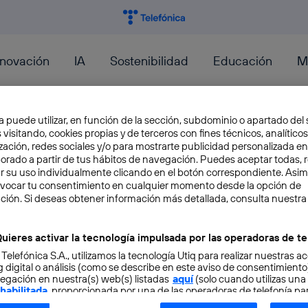
nnovación
IA
Sostenibilidad
Educación
M
PeopleFirst
a puede utilizar, en función de la sección, subdominio o apartado del 
FUTURO
 visitando, cookies propias y de terceros con fines técnicos, analíticos
zación, redes sociales y/o para mostrarte publicidad personalizada e
aborado a partir de tus hábitos de navegación. Puedes aceptar todas, 
r su uso individualmente clicando en el botón correspondiente. Asi
Smartphone modular, los celu
evocar tu consentimiento en cualquier momento desde la opción de
ción. Si deseas obtener información más detallada, consulta nuestra
Más allá de las pantallas gigantes y los proce
uieres activar la tecnología impulsada por las operadoras de te
Google desarrolla Project Ara, un prototipo 
componentes que...
 Telefónica S.A., utilizamos la tecnología Utiq para realizar nuestras a
 digital o análisis (como se describe en este aviso de consentimient
Andres Bianciotto
egación en nuestra(s) web(s) listadas
aquí
(solo cuando utilizas una
 habilitada
, proporcionada por una de las operadoras de telefonía par
tu consentimiento en cada página web).