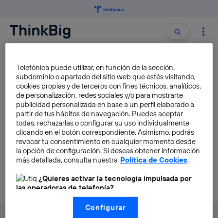
Buscar:
Buscar
CIENTÍFICO
Telefónica puede utilizar, en función de la sección,
subdominio o apartado del sitio web que estés visitando,
cookies propias y de terceros con fines técnicos, analíticos,
Los inventos que Julio Verne
de personalización, redes sociales y/o para mostrarte
predijo
publicidad personalizada en base a un perfil elaborado a
partir de tus hábitos de navegación. Puedes aceptar
Víctor Martín-Pozuelo
todas, rechazarlas o configurar su uso individualmente
clicando en el botón correspondiente. Asimismo, podrás
revocar tu consentimiento en cualquier momento desde
la opción de configuración. Si deseas obtener información
más detallada, consulta nuestra
Política de Cookies
.
¿Quieres activar la tecnología impulsada por
las operadoras de telefonía?
Nosotros, Telefónica S.A., utilizamos la tecnología Utiq para
Configurar
realizar nuestras acciones de marketing digital o análisis
(como se describe en este aviso de consentimiento)