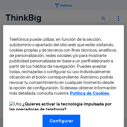
Buscar:
Buscar
CIRCUITOS INTEGRADOS
Telefónica puede utilizar, en función de la sección,
subdominio o apartado del sitio web que estés visitando,
cookies propias y de terceros con fines técnicos, analíticos,
La ley de Moore, uno de los
de personalización, redes sociales y/o para mostrarte
pilares fundamentales de la
publicidad personalizada en base a un perfil elaborado a
partir de tus hábitos de navegación. Puedes aceptar
electrónica
todas, rechazarlas o configurar su uso individualmente
JJ Velasco
clicando en el botón correspondiente. Asimismo, podrás
revocar tu consentimiento en cualquier momento desde
la opción de configuración. Si deseas obtener información
más detallada, consulta nuestra
Política de Cookies
.
¿Quieres activar la tecnología impulsada por
las operadoras de telefonía?
Nosotros, Telefónica S.A., utilizamos la tecnología Utiq para
Configurar
realizar nuestras acciones de marketing digital o análisis
(como se describe en este aviso de consentimiento)