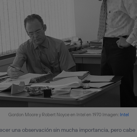
Gordon Moore y Robert Noyce en Intel en 1970 Imagen:
Intel
ecer una observación sin mucha importancia, pero cabe