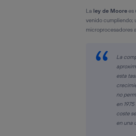
La
ley de Moore
es 
venido cumpliendo; 
microprocesadores a
La comp
aproxim
esta tas
crecimi
no perm
en 1975
coste s
en una ú