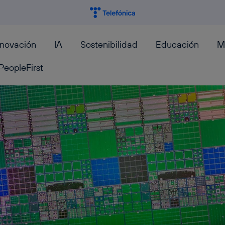
nnovación
IA
Sostenibilidad
Educación
M
PeopleFirst