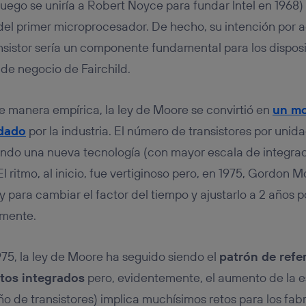
ego se uniría a Robert Noyce para fundar Intel en 1968) l
 del primer microprocesador. De hecho, su intención por 
nsistor sería un componente fundamental para los disposi
 de negocio de Fairchild.
 manera empírica, la ley de Moore se convirtió en
un m
idado
por la industria. El número de transistores por unida
ando una nueva tecnología (con mayor escala de integra
 El ritmo, al inicio, fue vertiginoso pero, en 1975, Gordon 
ey para cambiar el factor del tiempo y ajustarlo a 2 años p
amente.
975, la ley de Moore ha seguido siendo el
patrón de refe
itos integrados
pero, evidentemente, el aumento de la e
o de transistores) implica muchísimos retos para los fabr