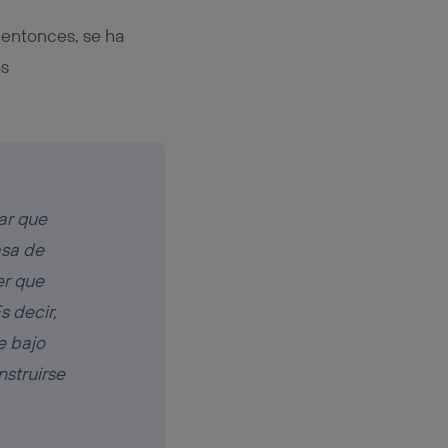
 entonces, se ha
os
ar que
asa de
er que
 decir,
e bajo
struirse