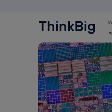
I
Blogthinkbig.com
#