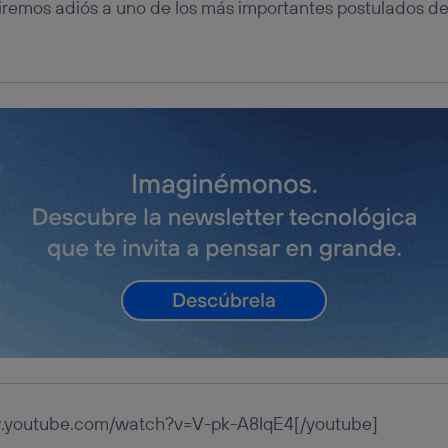
diremos adiós a uno de los más importantes postulados d
w.youtube.com/watch?v=V-pk-A8IqE4[/youtube]