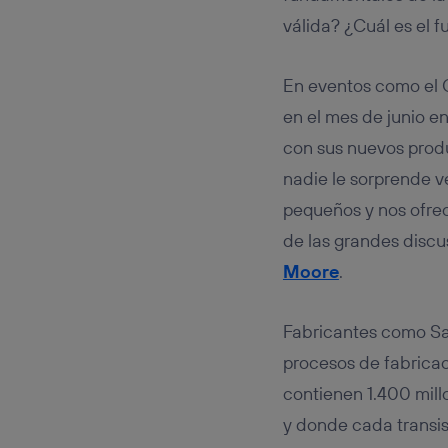
Este iden
conecte s
válida? ¿Cuál es el f
Típicame
Si util
En eventos como el 
realiz
hayan 
en el mes de junio en
Si util
con sus nuevos produ
únicam
nadie le sorprende 
Puedes ge
inferior 
pequeños y nos ofrec
Para más 
de las grandes discu
Moore
.
Fabricantes como S
procesos de fabricac
contienen 1.400 mil
y donde cada transi