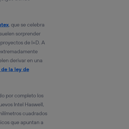
rsona que
tificador.
sis se
tex
, que se celebra
 hogar que
 suelen sorprender
sará
 proyectos de I+D. A
n extremadamente
n la parte
onsenthub”)
.
elen derivar en una
 de la ley de
o por completo los
uevos Intel Haswell,
milímetros cuadrados
gicos que apuntan a