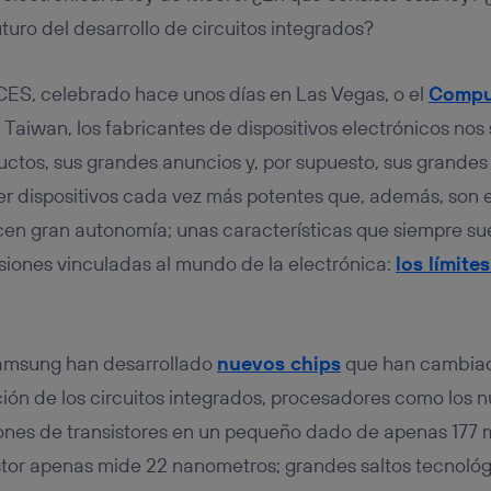
tificador se asigna a la conexión de internet, por lo que cualquier pe
u dispositivo y consienta el uso de la tecnología recibirá el mismo iden
uturo del desarrollo de circuitos integrados?
nte:
izas una
conexión de banda ancha
(p. ej., Wi-Fi), el marketing o análi
CES, celebrado hace unos días en Las Vegas, o el
Compu
ará en función de las actividades de navegación de los miembros del
dado su consentimiento.
 Taiwan, los fabricantes de dispositivos electrónicos nos
izas
datos móviles
, el marketing será más personalizado, ya que se ba
ctos, sus grandes anuncios y, por supuesto, sus grandes
ente en la navegación del usuario del móvil.
ver dispositivos cada vez más potentes que, además, so
stionar los consentimientos Utiq seleccionando “Administrar Utiq” e
de esta página web o visitando el
portal de privacidad de Utiq (“c
en gran autonomía; unas características que siempre su
información, consulta la
política de privacidad de Utiq
.
siones vinculadas al mundo de la electrónica:
los límites
amsung han desarrollado
nuevos chips
que han cambiad
ión de los circuitos integrados, procesadores como los n
lones de transistores en un pequeño dado de apenas 177 
stor apenas mide 22 nanometros; grandes saltos tecnoló