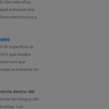
a hizo seis años
aquel entonces era
tivos electrónicos y
odelo
d de superficie se
ción) que dejaba
Moore tuvo que
orque la industria no
rencia dentro del
scala de integración
icantes. Los