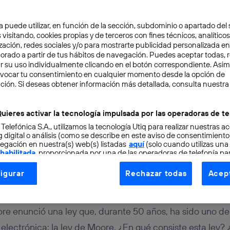
a puede utilizar, en función de la sección, subdominio o apartado del 
 visitando, cookies propias y de terceros con fines técnicos, analíticos
zación, redes sociales y/o para mostrarte publicidad personalizada e
aborado a partir de tus hábitos de navegación. Puedes aceptar todas, 
r su uso individualmente clicando en el botón correspondiente. Asi
evocar tu consentimiento en cualquier momento desde la opción de
ción. Si deseas obtener información más detallada, consulta nuestra
NOLOGÍA
7 min
e Moore, uno de los pilar
uieres activar la tecnología impulsada por las operadoras de te
 Telefónica S.A., utilizamos la tecnología Utiq para realizar nuestras a
tales de la electrónica
 digital o análisis (como se describe en este aviso de consentimient
egación en nuestra(s) web(s) listadas
aquí
(solo cuando utilizas una
 habilitada
, proporcionada por una de las operadoras de telefonía par
tu consentimiento en cada página web).
igurar
Rechazar todas
Acept
ogía Utiq está diseñada con la privacidad como prioridad ofreciéndot
ogía utiliza un identificador cifrado creado por tu
operadora de tele
o tu dirección IP y otra información de la cuenta de cliente de telec
e enunció una ley que, durante 50 años, ha sido uno de 
 a la conexión que utilizas (p. ej., número de teléfono móvil).
electrónica: la ley de Moore. ¿En qué consiste esta ley?